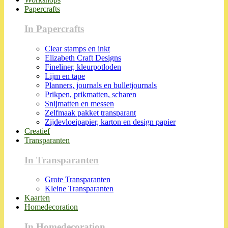
Papercrafts
In Papercrafts
Clear stamps en inkt
Elizabeth Craft Designs
Fineliner, kleurpotloden
Lijm en tape
Planners, journals en bulletjournals
Prikpen, prikmatten, scharen
Snijmatten en messen
Zelfmaak pakket transparant
Zijdevloeipapier, karton en design papier
Creatief
Transparanten
In Transparanten
Grote Transparanten
Kleine Transparanten
Kaarten
Homedecoration
In Homedecoration