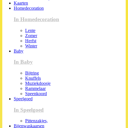
Kaarten
Homedecoration
In Homedecoration
Lente
Zomer
Herfst
Winter
Baby
In Baby
Bijtring
Knuffels
Muziekdoosje
Rammelaar
Speenkoord
Speelgoed
In Speelgoed
Pittenzakjes,
Bijenwaskaarsen