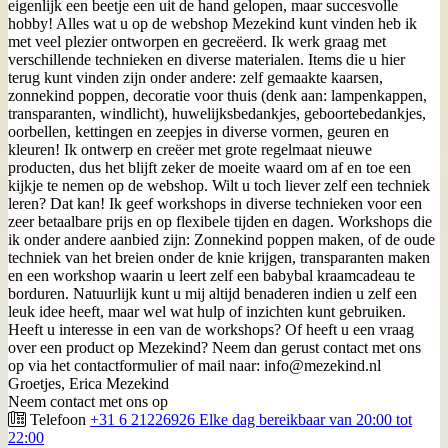
eigenlijk een beetje een uit de hand gelopen, maar succesvolle
hobby! Alles wat u op de webshop Mezekind kunt vinden heb ik
met veel plezier ontworpen en gecreëerd. Ik werk graag met
verschillende technieken en diverse materialen. Items die u hier
terug kunt vinden zijn onder andere: zelf gemaakte kaarsen,
zonnekind poppen, decoratie voor thuis (denk aan: lampenkappen,
transparanten, windlicht), huwelijksbedankjes, geboortebedankjes,
oorbellen, kettingen en zeepjes in diverse vormen, geuren en
kleuren! Ik ontwerp en creëer met grote regelmaat nieuwe
producten, dus het blijft zeker de moeite waard om af en toe een
kijkje te nemen op de webshop. Wilt u toch liever zelf een techniek
leren? Dat kan! Ik geef workshops in diverse technieken voor een
zeer betaalbare prijs en op flexibele tijden en dagen. Workshops die
ik onder andere aanbied zijn: Zonnekind poppen maken, of de oude
techniek van het breien onder de knie krijgen, transparanten maken
en een workshop waarin u leert zelf een babybal kraamcadeau te
borduren. Natuurlijk kunt u mij altijd benaderen indien u zelf een
leuk idee heeft, maar wel wat hulp of inzichten kunt gebruiken.
Heeft u interesse in een van de workshops? Of heeft u een vraag
over een product op Mezekind? Neem dan gerust contact met ons
op via het contactformulier of mail naar: info@mezekind.nl
Groetjes, Erica Mezekind
Neem contact met ons op
Telefoon
+31 6 21226926 Elke dag bereikbaar van 20:00 tot
22:00