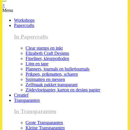
×
Menu
Workshops
Papercrafts
In Papercrafts
Clear stamps en inkt
Elizabeth Craft Designs
Fineliner, kleurpotloden
Lijm en tape
Planners, journals en bulletjournals
Prikpen, prikmatten, scharen
Snijmatten en messen
Zelfmaak pakket transparant
Zijdevloeipapier, karton en design papier
Creatief
Transparanten
In Transparanten
Grote Transparanten
Kleine Transparanten