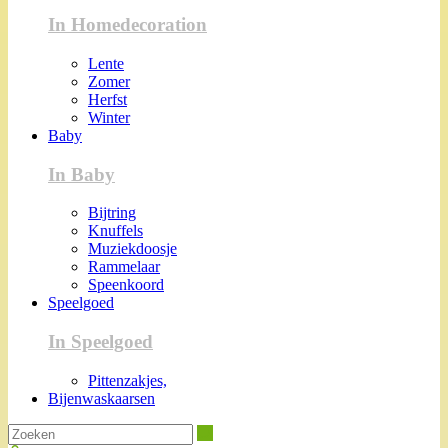
In Homedecoration
Lente
Zomer
Herfst
Winter
Baby
In Baby
Bijtring
Knuffels
Muziekdoosje
Rammelaar
Speenkoord
Speelgoed
In Speelgoed
Pittenzakjes,
Bijenwaskaarsen
Zoeken