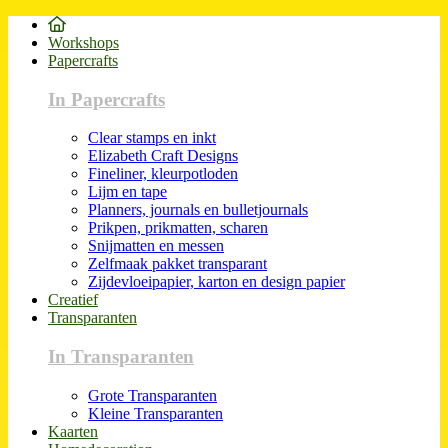
Workshops
Papercrafts
In Papercrafts
Clear stamps en inkt
Elizabeth Craft Designs
Fineliner, kleurpotloden
Lijm en tape
Planners, journals en bulletjournals
Prikpen, prikmatten, scharen
Snijmatten en messen
Zelfmaak pakket transparant
Zijdevloeipapier, karton en design papier
Creatief
Transparanten
In Transparanten
Grote Transparanten
Kleine Transparanten
Kaarten