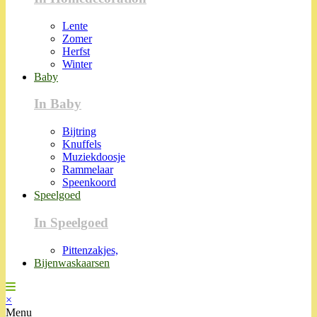
Lente
Zomer
Herfst
Winter
Baby
In Baby
Bijtring
Knuffels
Muziekdoosje
Rammelaar
Speenkoord
Speelgoed
In Speelgoed
Pittenzakjes,
Bijenwaskaarsen
×
Menu