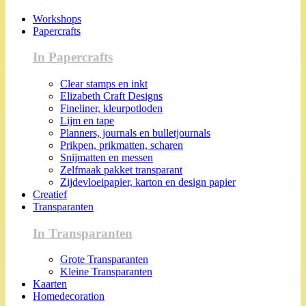
Workshops
Papercrafts
In Papercrafts
Clear stamps en inkt
Elizabeth Craft Designs
Fineliner, kleurpotloden
Lijm en tape
Planners, journals en bulletjournals
Prikpen, prikmatten, scharen
Snijmatten en messen
Zelfmaak pakket transparant
Zijdevloeipapier, karton en design papier
Creatief
Transparanten
In Transparanten
Grote Transparanten
Kleine Transparanten
Kaarten
Homedecoration