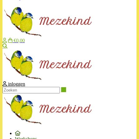
€0,00
Zoeken
inloggen
Zoeken
Workshops