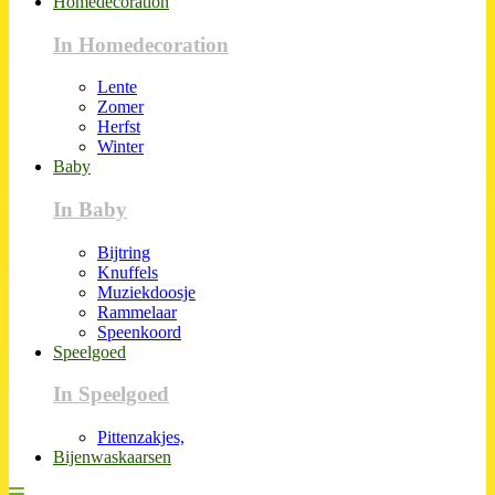
Homedecoration
In Homedecoration
Lente
Zomer
Herfst
Winter
Baby
In Baby
Bijtring
Knuffels
Muziekdoosje
Rammelaar
Speenkoord
Speelgoed
In Speelgoed
Pittenzakjes,
Bijenwaskaarsen