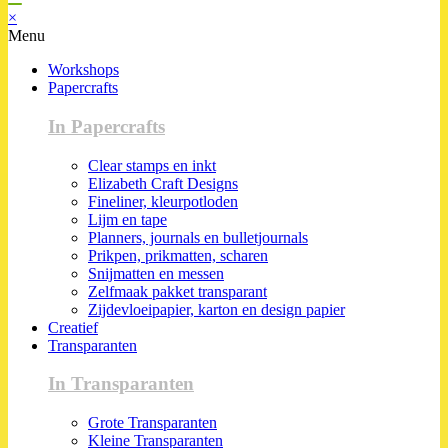
×
Menu
Workshops
Papercrafts
In Papercrafts
Clear stamps en inkt
Elizabeth Craft Designs
Fineliner, kleurpotloden
Lijm en tape
Planners, journals en bulletjournals
Prikpen, prikmatten, scharen
Snijmatten en messen
Zelfmaak pakket transparant
Zijdevloeipapier, karton en design papier
Creatief
Transparanten
In Transparanten
Grote Transparanten
Kleine Transparanten