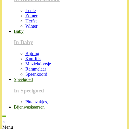
Lente
Zomer
Herfst
Winter
Baby
In Baby
Bijtring
Knuffels
Muziekdoosje
Rammelaar
Speenkoord
Speelgoed
In Speelgoed
Pittenzakjes,
Bijenwaskaarsen
×
Menu