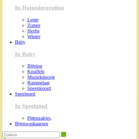
In Homedecoration
Lente
Zomer
Herfst
Winter
Baby
In Baby
Bijtring
Knuffels
Muziekdoosje
Rammelaar
Speenkoord
Speelgoed
In Speelgoed
Pittenzakjes,
Bijenwaskaarsen
Zoeken