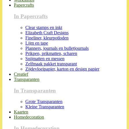
Papercrafts
In Papercrafts
Clear stamps en inkt
Elizabeth Craft Designs
Fineliner, kleurpotloden
Lijm en tape
Planners, journals en bulletjournals
Prikpen, prikmatten, scharen
Snijmatten en messen
Zelfmaak pakket transparant
Zijdevloeipapier, karton en design papier
Creatief
Transparanten
In Transparanten
Grote Transparanten
Kleine Transparanten
Kaarten
Homedecoration
In Homedecoration