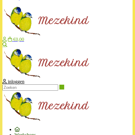
€0,00
Zoeken
inloggen
Zoeken
Workshops