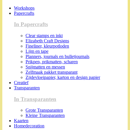
Workshops
Papercrafts
In Papercrafts
Clear stamps en inkt
Elizabeth Craft Designs
Fineliner, kleurpotloden
Lijm en tape
Planners, journals en bulletjournals
Prikpen, prikmatten, scharen
Snijmatten en messen
Zelfmaak pakket transparant
Zijdevloeipapier, karton en design papier
Creatief
Transparanten
In Transparanten
Grote Transparanten
Kleine Transparanten
Kaarten
Homedecoration