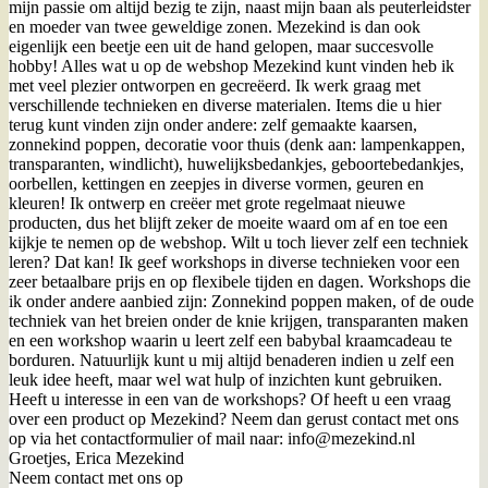
mijn passie om altijd bezig te zijn, naast mijn baan als peuterleidster
en moeder van twee geweldige zonen. Mezekind is dan ook
eigenlijk een beetje een uit de hand gelopen, maar succesvolle
hobby! Alles wat u op de webshop Mezekind kunt vinden heb ik
met veel plezier ontworpen en gecreëerd. Ik werk graag met
verschillende technieken en diverse materialen. Items die u hier
terug kunt vinden zijn onder andere: zelf gemaakte kaarsen,
zonnekind poppen, decoratie voor thuis (denk aan: lampenkappen,
transparanten, windlicht), huwelijksbedankjes, geboortebedankjes,
oorbellen, kettingen en zeepjes in diverse vormen, geuren en
kleuren! Ik ontwerp en creëer met grote regelmaat nieuwe
producten, dus het blijft zeker de moeite waard om af en toe een
kijkje te nemen op de webshop. Wilt u toch liever zelf een techniek
leren? Dat kan! Ik geef workshops in diverse technieken voor een
zeer betaalbare prijs en op flexibele tijden en dagen. Workshops die
ik onder andere aanbied zijn: Zonnekind poppen maken, of de oude
techniek van het breien onder de knie krijgen, transparanten maken
en een workshop waarin u leert zelf een babybal kraamcadeau te
borduren. Natuurlijk kunt u mij altijd benaderen indien u zelf een
leuk idee heeft, maar wel wat hulp of inzichten kunt gebruiken.
Heeft u interesse in een van de workshops? Of heeft u een vraag
over een product op Mezekind? Neem dan gerust contact met ons
op via het contactformulier of mail naar: info@mezekind.nl
Groetjes, Erica Mezekind
Neem contact met ons op