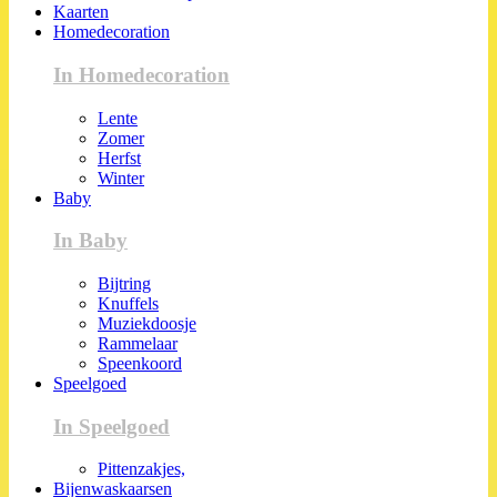
Kaarten
Homedecoration
In Homedecoration
Lente
Zomer
Herfst
Winter
Baby
In Baby
Bijtring
Knuffels
Muziekdoosje
Rammelaar
Speenkoord
Speelgoed
In Speelgoed
Pittenzakjes,
Bijenwaskaarsen