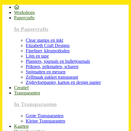
Workshops
Papercrafts
In Papercrafts
Clear stamps en inkt
Elizabeth Craft Designs
Fineliner, kleurpotloden
Lijm en tape
Planners, journals en bulletjournals
Prikpen, prikmatten, scharen
Snijmatten en messen
Zelfmaak pakket transparant
Zijdevloeipapier, karton en design papier
Creatief
Transparanten
In Transparanten
Grote Transparanten
Kleine Transparanten
Kaarten