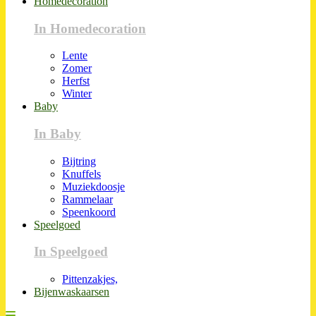
Homedecoration
In Homedecoration
Lente
Zomer
Herfst
Winter
Baby
In Baby
Bijtring
Knuffels
Muziekdoosje
Rammelaar
Speenkoord
Speelgoed
In Speelgoed
Pittenzakjes,
Bijenwaskaarsen