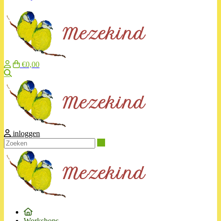
€0,00
Zoeken
inloggen
Zoeken
Workshops