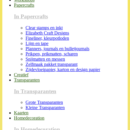
Papercrafts
In Papercrafts
Clear stamps en inkt
Elizabeth Craft Designs
Fineliner, kleurpotloden
Lijm en tape
Planners, journals en bulletjournals
Prikpen, prikmatten, scharen
Snijmatten en messen
Zelfmaak pakket transparant
Zijdevloeipapier, karton en design papier
Creatief
Transparanten
In Transparanten
Grote Transparanten
Kleine Transparanten
Kaarten
Homedecoration
In Homedecoration