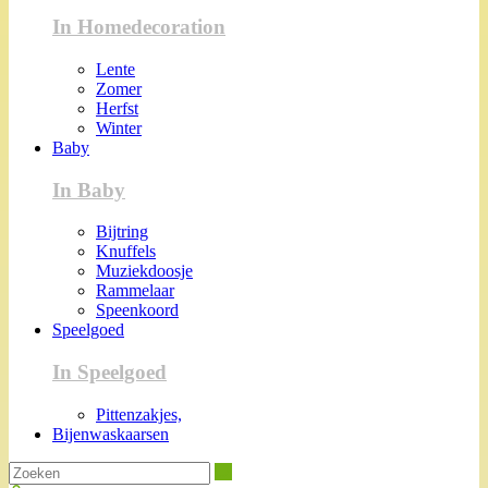
In Homedecoration
Lente
Zomer
Herfst
Winter
Baby
In Baby
Bijtring
Knuffels
Muziekdoosje
Rammelaar
Speenkoord
Speelgoed
In Speelgoed
Pittenzakjes,
Bijenwaskaarsen
Zoeken