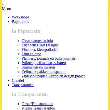
×
Menu
Workshops
Papercrafts
In Papercrafts
Clear stamps en inkt
Elizabeth Craft Designs
Fineliner, kleurpotloden
Lijm en tape
Planners, journals en bulletjournals
Prikpen, prikmatten, scharen
Snijmatten en messen
Zelfmaak pakket transparant
Zijdevloeipapier, karton en design papier
Creatief
Transparanten
In Transparanten
Grote Transparanten
Kleine Transparanten