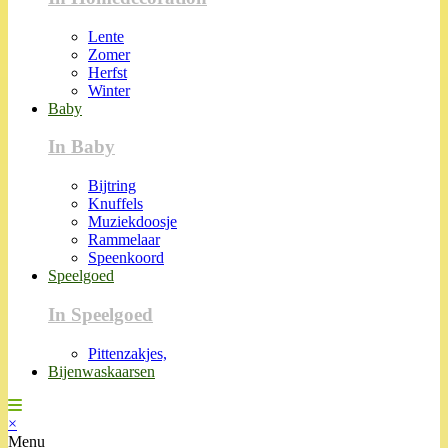
Lente
Zomer
Herfst
Winter
Baby
In Baby
Bijtring
Knuffels
Muziekdoosje
Rammelaar
Speenkoord
Speelgoed
In Speelgoed
Pittenzakjes,
Bijenwaskaarsen
×
Menu