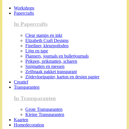
Workshops
Papercrafts
In Papercrafts
Clear stamps en inkt
Elizabeth Craft Designs
Fineliner, kleurpotloden
Lijm en tape
Planners, journals en bulletjournals
Prikpen, prikmatten, scharen
Snijmatten en messen
Zelfmaak pakket transparant
Zijdevloeipapier, karton en design papier
Creatief
Transparanten
In Transparanten
Grote Transparanten
Kleine Transparanten
Kaarten
Homedecoration