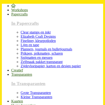
Workshops
Papercrafts
In Papercrafts
Clear stamps en inkt
Elizabeth Craft Designs
Fineliner, kleurpotloden
Lijm en tape
Planners, journals en bulletjournals
Prikpen, prikmatten, scharen
Snijmatten en messen
Zelfmaak pakket transparant
Zijdevloeipapier, karton en design papier
Creatief
Transparanten
In Transparanten
Grote Transparanten
Kleine Transparanten
Kaarten