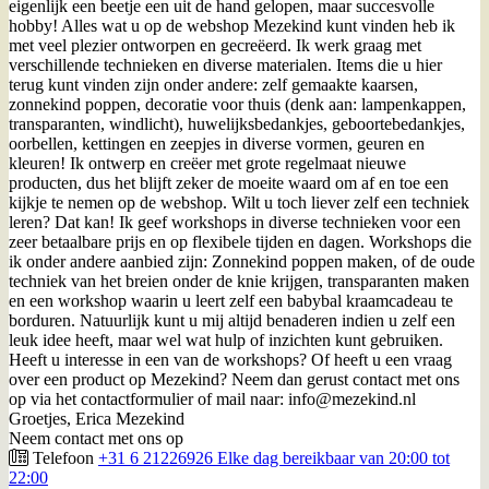
eigenlijk een beetje een uit de hand gelopen, maar succesvolle
hobby! Alles wat u op de webshop Mezekind kunt vinden heb ik
met veel plezier ontworpen en gecreëerd. Ik werk graag met
verschillende technieken en diverse materialen. Items die u hier
terug kunt vinden zijn onder andere: zelf gemaakte kaarsen,
zonnekind poppen, decoratie voor thuis (denk aan: lampenkappen,
transparanten, windlicht), huwelijksbedankjes, geboortebedankjes,
oorbellen, kettingen en zeepjes in diverse vormen, geuren en
kleuren! Ik ontwerp en creëer met grote regelmaat nieuwe
producten, dus het blijft zeker de moeite waard om af en toe een
kijkje te nemen op de webshop. Wilt u toch liever zelf een techniek
leren? Dat kan! Ik geef workshops in diverse technieken voor een
zeer betaalbare prijs en op flexibele tijden en dagen. Workshops die
ik onder andere aanbied zijn: Zonnekind poppen maken, of de oude
techniek van het breien onder de knie krijgen, transparanten maken
en een workshop waarin u leert zelf een babybal kraamcadeau te
borduren. Natuurlijk kunt u mij altijd benaderen indien u zelf een
leuk idee heeft, maar wel wat hulp of inzichten kunt gebruiken.
Heeft u interesse in een van de workshops? Of heeft u een vraag
over een product op Mezekind? Neem dan gerust contact met ons
op via het contactformulier of mail naar: info@mezekind.nl
Groetjes, Erica Mezekind
Neem contact met ons op
Telefoon
+31 6 21226926 Elke dag bereikbaar van 20:00 tot
22:00