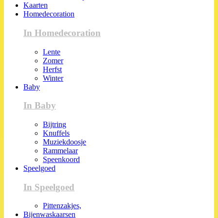
Kaarten
Homedecoration
In Homedecoration
Lente
Zomer
Herfst
Winter
Baby
In Baby
Bijtring
Knuffels
Muziekdoosje
Rammelaar
Speenkoord
Speelgoed
In Speelgoed
Pittenzakjes,
Bijenwaskaarsen