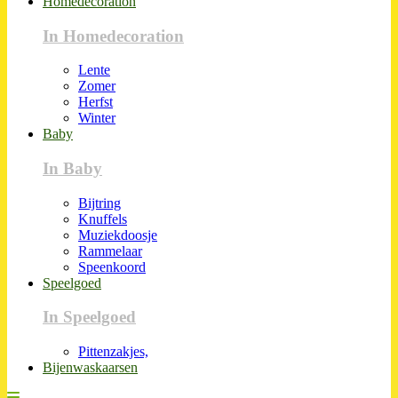
Homedecoration
In Homedecoration
Lente
Zomer
Herfst
Winter
Baby
In Baby
Bijtring
Knuffels
Muziekdoosje
Rammelaar
Speenkoord
Speelgoed
In Speelgoed
Pittenzakjes,
Bijenwaskaarsen