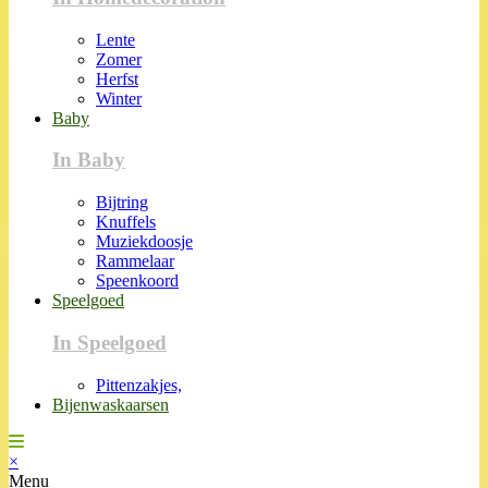
Lente
Zomer
Herfst
Winter
Baby
In Baby
Bijtring
Knuffels
Muziekdoosje
Rammelaar
Speenkoord
Speelgoed
In Speelgoed
Pittenzakjes,
Bijenwaskaarsen
×
Menu