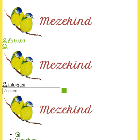
€0,00
Zoeken
inloggen
Zoeken
Workshops