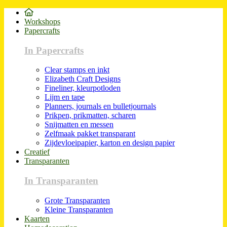
Workshops
Papercrafts
In Papercrafts
Clear stamps en inkt
Elizabeth Craft Designs
Fineliner, kleurpotloden
Lijm en tape
Planners, journals en bulletjournals
Prikpen, prikmatten, scharen
Snijmatten en messen
Zelfmaak pakket transparant
Zijdevloeipapier, karton en design papier
Creatief
Transparanten
In Transparanten
Grote Transparanten
Kleine Transparanten
Kaarten