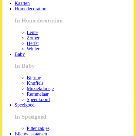
Kaarten
Homedecoration
In Homedecoration
Lente
Zomer
Herfst
Winter
Baby
In Baby
Bijtring
Knuffels
Muziekdoosje
Rammelaar
Speenkoord
Speelgoed
In Speelgoed
Pittenzakjes,
Bijenwaskaarsen