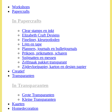
Workshops
Papercrafts
In Papercrafts
Clear stamps en inkt
Elizabeth Craft Designs
Fineliner, kleurpotloden
Lijm en tape
Planners, journals en bulletjournals
Prikpen, prikmatten, scharen
Snijmatten en messen
Zelfmaak pakket transparant
Zijdevloeipapier, karton en design papier
Creatief
Transparanten
In Transparanten
Grote Transparanten
Kleine Transparanten
Kaarten
Homedecoration