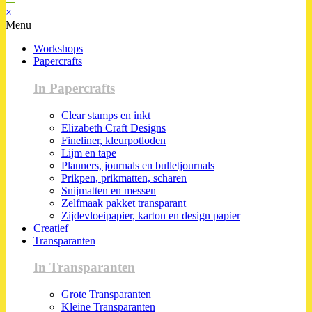
×
Menu
Workshops
Papercrafts
In Papercrafts
Clear stamps en inkt
Elizabeth Craft Designs
Fineliner, kleurpotloden
Lijm en tape
Planners, journals en bulletjournals
Prikpen, prikmatten, scharen
Snijmatten en messen
Zelfmaak pakket transparant
Zijdevloeipapier, karton en design papier
Creatief
Transparanten
In Transparanten
Grote Transparanten
Kleine Transparanten