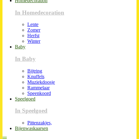
Homedecoration
In Homedecoration
Lente
Zomer
Herfst
Winter
Baby
In Baby
Bijtring
Knuffels
Muziekdoosje
Rammelaar
Speenkoord
Speelgoed
In Speelgoed
Pittenzakjes,
Bijenwaskaarsen