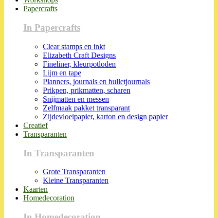
Papercrafts
In Papercrafts
Clear stamps en inkt
Elizabeth Craft Designs
Fineliner, kleurpotloden
Lijm en tape
Planners, journals en bulletjournals
Prikpen, prikmatten, scharen
Snijmatten en messen
Zelfmaak pakket transparant
Zijdevloeipapier, karton en design papier
Creatief
Transparanten
In Transparanten
Grote Transparanten
Kleine Transparanten
Kaarten
Homedecoration
In Homedecoration