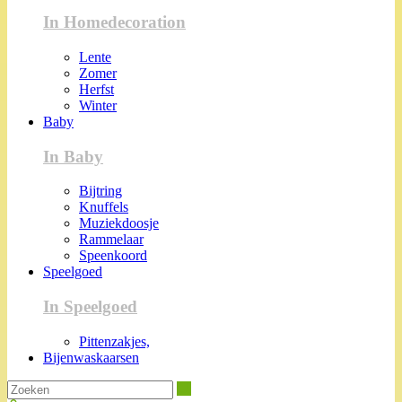
In Homedecoration
Lente
Zomer
Herfst
Winter
Baby
In Baby
Bijtring
Knuffels
Muziekdoosje
Rammelaar
Speenkoord
Speelgoed
In Speelgoed
Pittenzakjes,
Bijenwaskaarsen
Zoeken