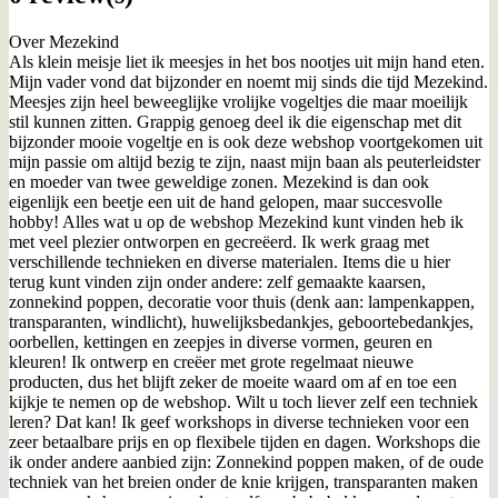
Over Mezekind
Als klein meisje liet ik meesjes in het bos nootjes uit mijn hand eten.
Mijn vader vond dat bijzonder en noemt mij sinds die tijd Mezekind.
Meesjes zijn heel beweeglijke vrolijke vogeltjes die maar moeilijk
stil kunnen zitten. Grappig genoeg deel ik die eigenschap met dit
bijzonder mooie vogeltje en is ook deze webshop voortgekomen uit
mijn passie om altijd bezig te zijn, naast mijn baan als peuterleidster
en moeder van twee geweldige zonen. Mezekind is dan ook
eigenlijk een beetje een uit de hand gelopen, maar succesvolle
hobby! Alles wat u op de webshop Mezekind kunt vinden heb ik
met veel plezier ontworpen en gecreëerd. Ik werk graag met
verschillende technieken en diverse materialen. Items die u hier
terug kunt vinden zijn onder andere: zelf gemaakte kaarsen,
zonnekind poppen, decoratie voor thuis (denk aan: lampenkappen,
transparanten, windlicht), huwelijksbedankjes, geboortebedankjes,
oorbellen, kettingen en zeepjes in diverse vormen, geuren en
kleuren! Ik ontwerp en creëer met grote regelmaat nieuwe
producten, dus het blijft zeker de moeite waard om af en toe een
kijkje te nemen op de webshop. Wilt u toch liever zelf een techniek
leren? Dat kan! Ik geef workshops in diverse technieken voor een
zeer betaalbare prijs en op flexibele tijden en dagen. Workshops die
ik onder andere aanbied zijn: Zonnekind poppen maken, of de oude
techniek van het breien onder de knie krijgen, transparanten maken