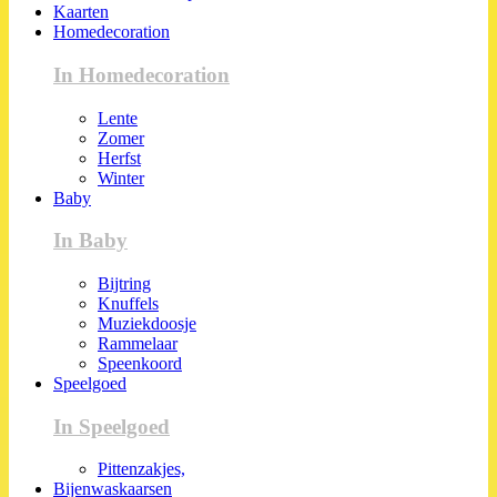
Kaarten
Homedecoration
In Homedecoration
Lente
Zomer
Herfst
Winter
Baby
In Baby
Bijtring
Knuffels
Muziekdoosje
Rammelaar
Speenkoord
Speelgoed
In Speelgoed
Pittenzakjes,
Bijenwaskaarsen