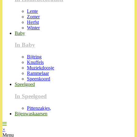
Lente
Zomer
Herfst
Winter
Baby
In Baby
Bijtring
Knuffels
Muziekdoosje
Rammelaar
Speenkoord
Speelgoed
In Speelgoed
Pittenzakjes,
Bijenwaskaarsen
×
Menu