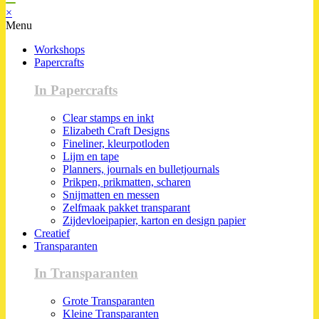
×
Menu
Workshops
Papercrafts
In Papercrafts
Clear stamps en inkt
Elizabeth Craft Designs
Fineliner, kleurpotloden
Lijm en tape
Planners, journals en bulletjournals
Prikpen, prikmatten, scharen
Snijmatten en messen
Zelfmaak pakket transparant
Zijdevloeipapier, karton en design papier
Creatief
Transparanten
In Transparanten
Grote Transparanten
Kleine Transparanten