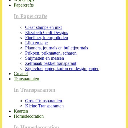
Papercrafts
In Papercrafts
Clear stamps en inkt
Elizabeth Craft Designs
Fineliner, kleurpotloden
Lijm en tape
Planners, journals en bulletjournals
Prikpen, prikmatten, scharen
Snijmatten en messen
Zelfmaak pakket transparant
Zijdevloeipapier, karton en design papier
Creatief
Transparanten
In Transparanten
Grote Transparanten
Kleine Transparanten
Kaarten
Homedecoration
In Homedecoration