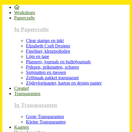
Workshops
Papercrafts
In Papercrafts
Clear stamps en inkt
Elizabeth Craft Designs
Fineliner, kleurpotloden
Lijm en tape
Planners, journals en bulletjournals
Prikpen, prikmatten, scharen
Snijmatten en messen
Zelfmaak pakket transparant
Zijdevloeipapier, karton en design papier
Creatief
Transparanten
In Transparanten
Grote Transparanten
Kleine Transparanten
Kaarten