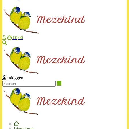
€0,00
Zoeken
inloggen
Zoeken
Workshops