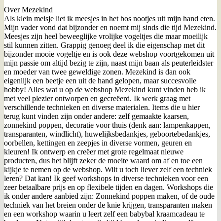
Over Mezekind
Als klein meisje liet ik meesjes in het bos nootjes uit mijn hand eten.
Mijn vader vond dat bijzonder en noemt mij sinds die tijd Mezekind.
Meesjes zijn heel beweeglijke vrolijke vogeltjes die maar moeilijk
stil kunnen zitten. Grappig genoeg deel ik die eigenschap met dit
bijzonder mooie vogeltje en is ook deze webshop voortgekomen uit
mijn passie om altijd bezig te zijn, naast mijn baan als peuterleidster
en moeder van twee geweldige zonen. Mezekind is dan ook
eigenlijk een beetje een uit de hand gelopen, maar succesvolle
hobby! Alles wat u op de webshop Mezekind kunt vinden heb ik
met veel plezier ontworpen en gecreëerd. Ik werk graag met
verschillende technieken en diverse materialen. Items die u hier
terug kunt vinden zijn onder andere: zelf gemaakte kaarsen,
zonnekind poppen, decoratie voor thuis (denk aan: lampenkappen,
transparanten, windlicht), huwelijksbedankjes, geboortebedankjes,
oorbellen, kettingen en zeepjes in diverse vormen, geuren en
kleuren! Ik ontwerp en creëer met grote regelmaat nieuwe
producten, dus het blijft zeker de moeite waard om af en toe een
kijkje te nemen op de webshop. Wilt u toch liever zelf een techniek
leren? Dat kan! Ik geef workshops in diverse technieken voor een
zeer betaalbare prijs en op flexibele tijden en dagen. Workshops die
ik onder andere aanbied zijn: Zonnekind poppen maken, of de oude
techniek van het breien onder de knie krijgen, transparanten maken
en een workshop waarin u leert zelf een babybal kraamcadeau te