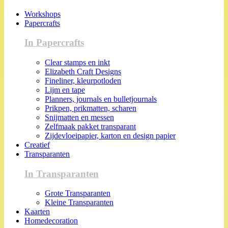
Workshops
Papercrafts
In Papercrafts
Clear stamps en inkt
Elizabeth Craft Designs
Fineliner, kleurpotloden
Lijm en tape
Planners, journals en bulletjournals
Prikpen, prikmatten, scharen
Snijmatten en messen
Zelfmaak pakket transparant
Zijdevloeipapier, karton en design papier
Creatief
Transparanten
In Transparanten
Grote Transparanten
Kleine Transparanten
Kaarten
Homedecoration