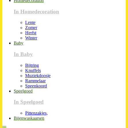
Homedecoration
In Homedecoration
Lente
Zomer
Herfst
Winter
Baby
In Baby
Bijtring
Knuffels
Muziekdoosje
Rammelaar
Speenkoord
Speelgoed
In Speelgoed
Pittenzakjes,
Bijenwaskaarsen