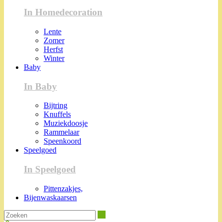
In Homedecoration
Lente
Zomer
Herfst
Winter
Baby
In Baby
Bijtring
Knuffels
Muziekdoosje
Rammelaar
Speenkoord
Speelgoed
In Speelgoed
Pittenzakjes,
Bijenwaskaarsen
Zoeken