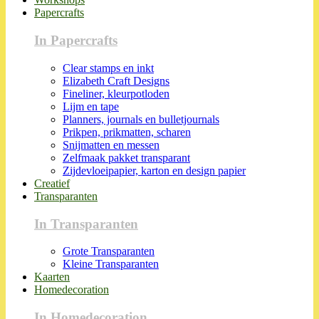
Papercrafts
In Papercrafts
Clear stamps en inkt
Elizabeth Craft Designs
Fineliner, kleurpotloden
Lijm en tape
Planners, journals en bulletjournals
Prikpen, prikmatten, scharen
Snijmatten en messen
Zelfmaak pakket transparant
Zijdevloeipapier, karton en design papier
Creatief
Transparanten
In Transparanten
Grote Transparanten
Kleine Transparanten
Kaarten
Homedecoration
In Homedecoration