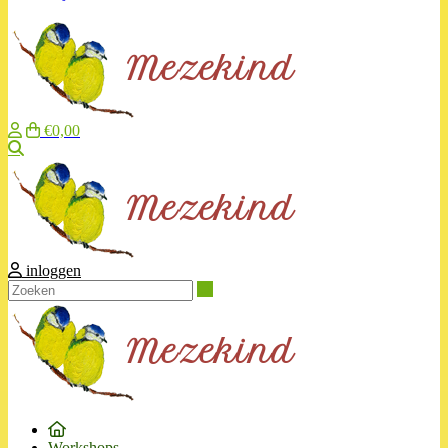
€0,00
Zoeken
inloggen
Zoeken
Workshops