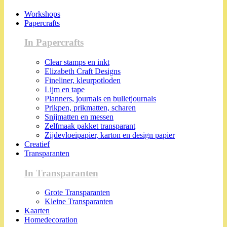
Workshops
Papercrafts
In Papercrafts
Clear stamps en inkt
Elizabeth Craft Designs
Fineliner, kleurpotloden
Lijm en tape
Planners, journals en bulletjournals
Prikpen, prikmatten, scharen
Snijmatten en messen
Zelfmaak pakket transparant
Zijdevloeipapier, karton en design papier
Creatief
Transparanten
In Transparanten
Grote Transparanten
Kleine Transparanten
Kaarten
Homedecoration