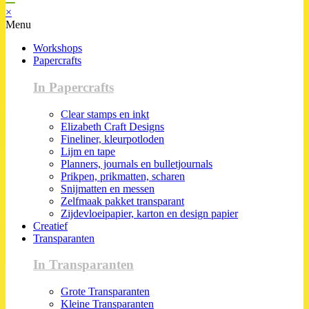
×
Menu
Workshops
Papercrafts
In Papercrafts
Clear stamps en inkt
Elizabeth Craft Designs
Fineliner, kleurpotloden
Lijm en tape
Planners, journals en bulletjournals
Prikpen, prikmatten, scharen
Snijmatten en messen
Zelfmaak pakket transparant
Zijdevloeipapier, karton en design papier
Creatief
Transparanten
In Transparanten
Grote Transparanten
Kleine Transparanten