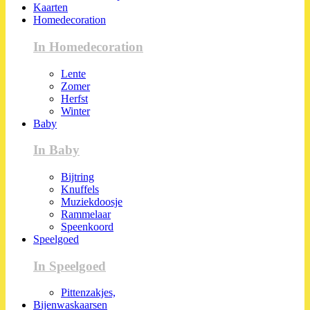
Kaarten
Homedecoration
In Homedecoration
Lente
Zomer
Herfst
Winter
Baby
In Baby
Bijtring
Knuffels
Muziekdoosje
Rammelaar
Speenkoord
Speelgoed
In Speelgoed
Pittenzakjes,
Bijenwaskaarsen