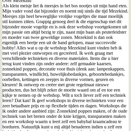
Over Mezekind
Als klein meisje liet ik meesjes in het bos nootjes uit mijn hand eten.
Mijn vader vond dat bijzonder en noemt mij sinds die tijd Mezekind.
Meesjes zijn heel beweeglijke vrolijke vogeltjes die maar moeilijk
stil kunnen zitten. Grappig genoeg deel ik die eigenschap met dit
bijzonder mooie vogeltje en is ook deze webshop voortgekomen uit
mijn passie om altijd bezig te zijn, naast mijn baan als peuterleidster
en moeder van twee geweldige zonen. Mezekind is dan ook
eigenlijk een beetje een uit de hand gelopen, maar succesvolle
hobby! Alles wat u op de webshop Mezekind kunt vinden heb ik
met veel plezier ontworpen en gecreëerd. Ik werk graag met
verschillende technieken en diverse materialen. Items die u hier
terug kunt vinden zijn onder andere: zelf gemaakte kaarsen,
zonnekind poppen, decoratie voor thuis (denk aan: lampenkappen,
transparanten, windlicht), huwelijksbedankjes, geboortebedankjes,
oorbellen, kettingen en zeepjes in diverse vormen, geuren en
kleuren! Ik ontwerp en creëer met grote regelmaat nieuwe
producten, dus het blijft zeker de moeite waard om af en toe een
kijkje te nemen op de webshop. Wilt u toch liever zelf een techniek
leren? Dat kan! Ik geef workshops in diverse technieken voor een
zeer betaalbare prijs en op flexibele tijden en dagen. Workshops die
ik onder andere aanbied zijn: Zonnekind poppen maken, of de oude
techniek van het breien onder de knie krijgen, transparanten maken
en een workshop waarin u leert zelf een babybal kraamcadeau te
borduren. Natuurlijk kunt u mij altijd benaderen indien u zelf een