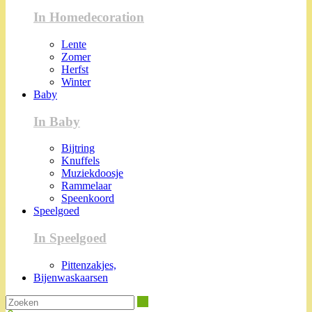
In Homedecoration
Lente
Zomer
Herfst
Winter
Baby
In Baby
Bijtring
Knuffels
Muziekdoosje
Rammelaar
Speenkoord
Speelgoed
In Speelgoed
Pittenzakjes,
Bijenwaskaarsen
Zoeken