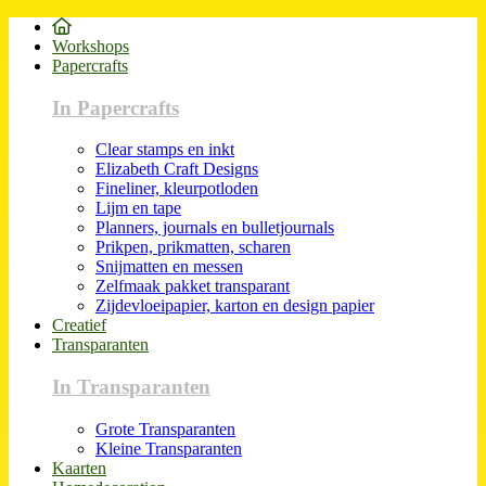
Workshops
Papercrafts
In Papercrafts
Clear stamps en inkt
Elizabeth Craft Designs
Fineliner, kleurpotloden
Lijm en tape
Planners, journals en bulletjournals
Prikpen, prikmatten, scharen
Snijmatten en messen
Zelfmaak pakket transparant
Zijdevloeipapier, karton en design papier
Creatief
Transparanten
In Transparanten
Grote Transparanten
Kleine Transparanten
Kaarten