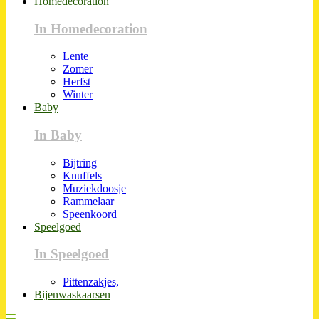
Homedecoration
In Homedecoration
Lente
Zomer
Herfst
Winter
Baby
In Baby
Bijtring
Knuffels
Muziekdoosje
Rammelaar
Speenkoord
Speelgoed
In Speelgoed
Pittenzakjes,
Bijenwaskaarsen