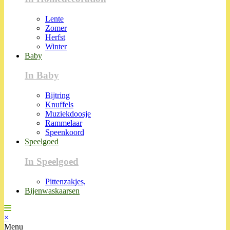
Lente
Zomer
Herfst
Winter
Baby
In Baby
Bijtring
Knuffels
Muziekdoosje
Rammelaar
Speenkoord
Speelgoed
In Speelgoed
Pittenzakjes,
Bijenwaskaarsen
×
Menu