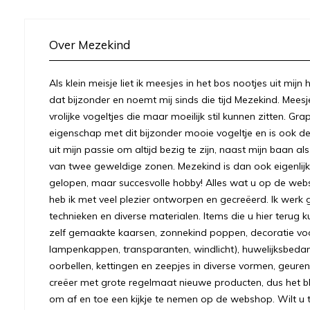
Over Mezekind
Als klein meisje liet ik meesjes in het bos nootjes uit mij
dat bijzonder en noemt mij sinds die tijd Mezekind. Meesj
vrolijke vogeltjes die maar moeilijk stil kunnen zitten. Gr
eigenschap met dit bijzonder mooie vogeltje en is ook
uit mijn passie om altijd bezig te zijn, naast mijn baan a
van twee geweldige zonen. Mezekind is dan ook eigenlijk
gelopen, maar succesvolle hobby! Alles wat u op de we
heb ik met veel plezier ontworpen en gecreëerd. Ik werk 
technieken en diverse materialen. Items die u hier terug k
zelf gemaakte kaarsen, zonnekind poppen, decoratie voo
lampenkappen, transparanten, windlicht), huwelijksbeda
oorbellen, kettingen en zeepjes in diverse vormen, geuren
creëer met grote regelmaat nieuwe producten, dus het bl
om af en toe een kijkje te nemen op de webshop. Wilt u to