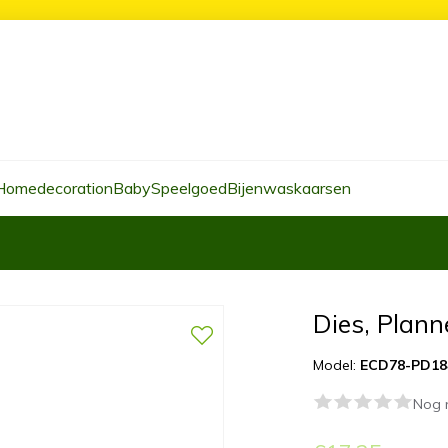
Homedecoration
Baby
Speelgoed
Bijenwaskaarsen
Dies, Plann
Model:
ECD78-PD18
Nog 