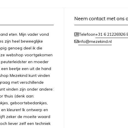
Neem contact met ons 
n hand eten. Mijn vader vond
+31 6 21226926 E
Telefoon
es zijn heel beweeglijke
info@mezekind.nl
appig genoeg deel ik die
 deze webshop voortgekomen
ls peuterleidster en moeder
 een beetje een uit de hand
bshop Mezekind kunt vinden
graag met verschillende
unt vinden zijn onder andere:
r thuis (denk aan:
nkjes, geboortebedankjes,
 en kleuren! Ik ontwerp en
ijft zeker de moeite waard
ch liever zelf een techniek