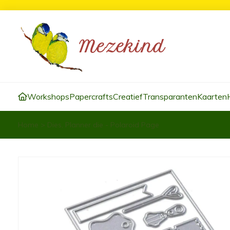
Workshops
Papercrafts
Creatief
Transparanten
Kaarten
Home
>
Dies, Planner die - Polaroid Page