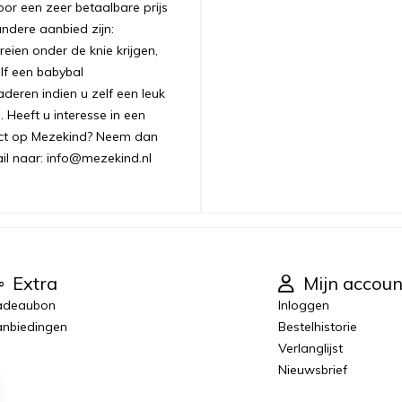
oor een zeer betaalbare prijs
andere aanbied zijn:
ien onder de knie krijgen,
lf een babybal
aderen indien u zelf een leuk
 Heeft u interesse in een
uct op Mezekind? Neem dan
ail naar: info@mezekind.nl
Extra
Mijn accoun
adeaubon
Inloggen
nbiedingen
Bestelhistorie
Verlanglijst
Nieuwsbrief