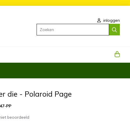
inloggen
Zoeken
er die - Polaroid Page
47-PP
niet beoordeeld