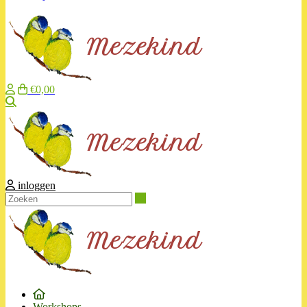
€0,00
Zoeken
inloggen
Zoeken
Workshops