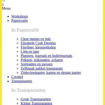
×
Menu
Workshops
Papercrafts
In Papercrafts
Clear stamps en inkt
Elizabeth Craft Designs
Fineliner, kleurpotloden
Lijm en tape
Planners, journals en bulletjournals
Prikpen, prikmatten, scharen
Snijmatten en messen
Zelfmaak pakket transparant
Zijdevloeipapier, karton en design papier
Creatief
Transparanten
In Transparanten
Grote Transparanten
Kleine Transparanten