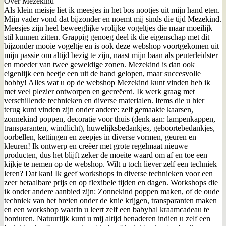
Over Mezekind
Als klein meisje liet ik meesjes in het bos nootjes uit mijn hand eten.
Mijn vader vond dat bijzonder en noemt mij sinds die tijd Mezekind.
Meesjes zijn heel beweeglijke vrolijke vogeltjes die maar moeilijk
stil kunnen zitten. Grappig genoeg deel ik die eigenschap met dit
bijzonder mooie vogeltje en is ook deze webshop voortgekomen uit
mijn passie om altijd bezig te zijn, naast mijn baan als peuterleidster
en moeder van twee geweldige zonen. Mezekind is dan ook
eigenlijk een beetje een uit de hand gelopen, maar succesvolle
hobby! Alles wat u op de webshop Mezekind kunt vinden heb ik
met veel plezier ontworpen en gecreëerd. Ik werk graag met
verschillende technieken en diverse materialen. Items die u hier
terug kunt vinden zijn onder andere: zelf gemaakte kaarsen,
zonnekind poppen, decoratie voor thuis (denk aan: lampenkappen,
transparanten, windlicht), huwelijksbedankjes, geboortebedankjes,
oorbellen, kettingen en zeepjes in diverse vormen, geuren en
kleuren! Ik ontwerp en creëer met grote regelmaat nieuwe
producten, dus het blijft zeker de moeite waard om af en toe een
kijkje te nemen op de webshop. Wilt u toch liever zelf een techniek
leren? Dat kan! Ik geef workshops in diverse technieken voor een
zeer betaalbare prijs en op flexibele tijden en dagen. Workshops die
ik onder andere aanbied zijn: Zonnekind poppen maken, of de oude
techniek van het breien onder de knie krijgen, transparanten maken
en een workshop waarin u leert zelf een babybal kraamcadeau te
borduren. Natuurlijk kunt u mij altijd benaderen indien u zelf een