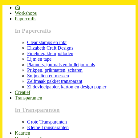
Workshops
Papercrafts
In Papercrafts
Clear stamps en inkt
Elizabeth Craft Designs
Fineliner, kleurpotloden
Lijm en tape
Planners, journals en bulletjournals
Prikpen, prikmatten, scharen
Snijmatten en messen
Zelfmaak pakket transparant
Zijdevloeipapier, karton en design papier
Creatief
Transparanten
In Transparanten
Grote Transparanten
Kleine Transparanten
Kaarten