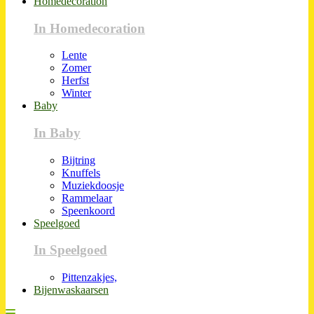
Homedecoration
In Homedecoration
Lente
Zomer
Herfst
Winter
Baby
In Baby
Bijtring
Knuffels
Muziekdoosje
Rammelaar
Speenkoord
Speelgoed
In Speelgoed
Pittenzakjes,
Bijenwaskaarsen