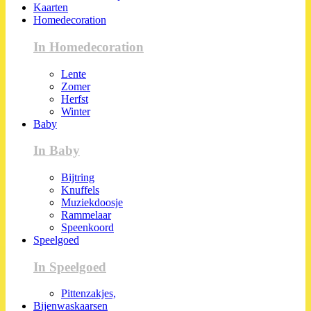
Kaarten
Homedecoration
In Homedecoration
Lente
Zomer
Herfst
Winter
Baby
In Baby
Bijtring
Knuffels
Muziekdoosje
Rammelaar
Speenkoord
Speelgoed
In Speelgoed
Pittenzakjes,
Bijenwaskaarsen