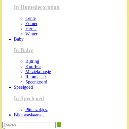
In Homedecoration
Lente
Zomer
Herfst
Winter
Baby
In Baby
Bijtring
Knuffels
Muziekdoosje
Rammelaar
Speenkoord
Speelgoed
In Speelgoed
Pittenzakjes,
Bijenwaskaarsen
Zoeken