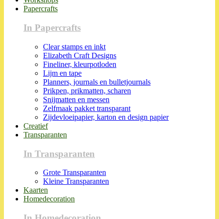
Papercrafts
In Papercrafts
Clear stamps en inkt
Elizabeth Craft Designs
Fineliner, kleurpotloden
Lijm en tape
Planners, journals en bulletjournals
Prikpen, prikmatten, scharen
Snijmatten en messen
Zelfmaak pakket transparant
Zijdevloeipapier, karton en design papier
Creatief
Transparanten
In Transparanten
Grote Transparanten
Kleine Transparanten
Kaarten
Homedecoration
In Homedecoration