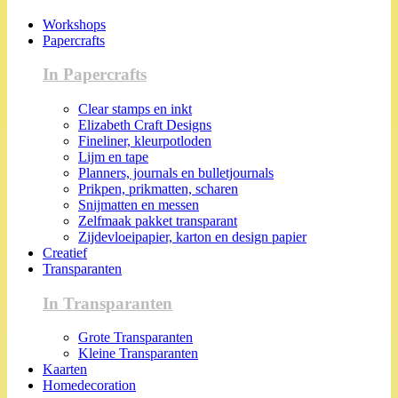
Workshops
Papercrafts
In Papercrafts
Clear stamps en inkt
Elizabeth Craft Designs
Fineliner, kleurpotloden
Lijm en tape
Planners, journals en bulletjournals
Prikpen, prikmatten, scharen
Snijmatten en messen
Zelfmaak pakket transparant
Zijdevloeipapier, karton en design papier
Creatief
Transparanten
In Transparanten
Grote Transparanten
Kleine Transparanten
Kaarten
Homedecoration