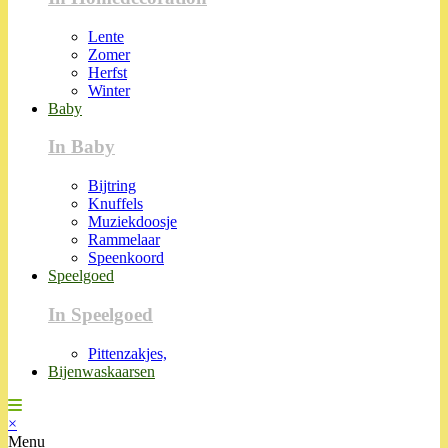
Lente
Zomer
Herfst
Winter
Baby
In Baby
Bijtring
Knuffels
Muziekdoosje
Rammelaar
Speenkoord
Speelgoed
In Speelgoed
Pittenzakjes,
Bijenwaskaarsen
×
Menu