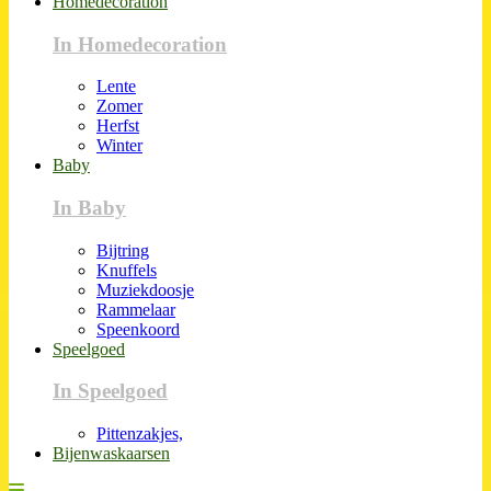
Homedecoration
In Homedecoration
Lente
Zomer
Herfst
Winter
Baby
In Baby
Bijtring
Knuffels
Muziekdoosje
Rammelaar
Speenkoord
Speelgoed
In Speelgoed
Pittenzakjes,
Bijenwaskaarsen