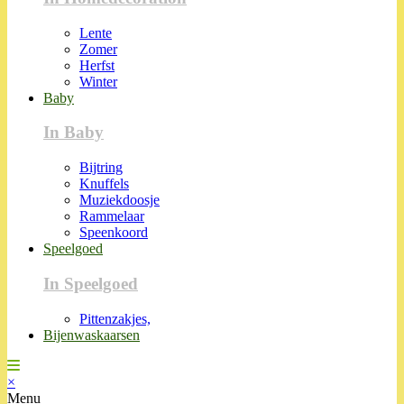
Lente
Zomer
Herfst
Winter
Baby
In Baby
Bijtring
Knuffels
Muziekdoosje
Rammelaar
Speenkoord
Speelgoed
In Speelgoed
Pittenzakjes,
Bijenwaskaarsen
×
Menu