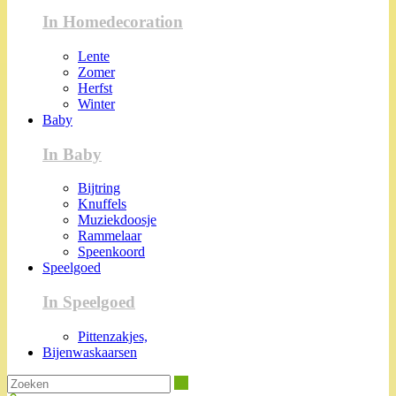
In Homedecoration
Lente
Zomer
Herfst
Winter
Baby
In Baby
Bijtring
Knuffels
Muziekdoosje
Rammelaar
Speenkoord
Speelgoed
In Speelgoed
Pittenzakjes,
Bijenwaskaarsen
Zoeken