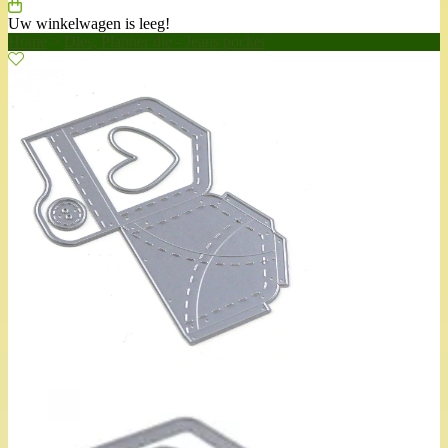
Uw winkelwagen is leeg!
Home
>
Dies, Planner die - Jeans pocket