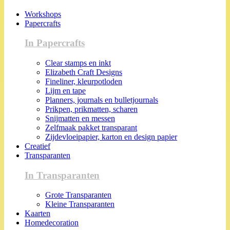
Workshops
Papercrafts
In Papercrafts
Clear stamps en inkt
Elizabeth Craft Designs
Fineliner, kleurpotloden
Lijm en tape
Planners, journals en bulletjournals
Prikpen, prikmatten, scharen
Snijmatten en messen
Zelfmaak pakket transparant
Zijdevloeipapier, karton en design papier
Creatief
Transparanten
In Transparanten
Grote Transparanten
Kleine Transparanten
Kaarten
Homedecoration