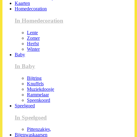
Kaarten
Homedecoration
In Homedecoration
Lente
Zomer
Herfst
Winter
Baby
In Baby
Bijtring
Knuffels
Muziekdoosje
Rammelaar
Speenkoord
Speelgoed
In Speelgoed
Pittenzakjes,
Bijenwaskaarsen