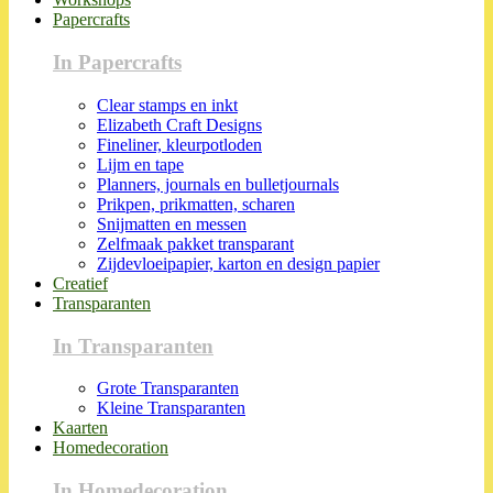
Papercrafts
In Papercrafts
Clear stamps en inkt
Elizabeth Craft Designs
Fineliner, kleurpotloden
Lijm en tape
Planners, journals en bulletjournals
Prikpen, prikmatten, scharen
Snijmatten en messen
Zelfmaak pakket transparant
Zijdevloeipapier, karton en design papier
Creatief
Transparanten
In Transparanten
Grote Transparanten
Kleine Transparanten
Kaarten
Homedecoration
In Homedecoration