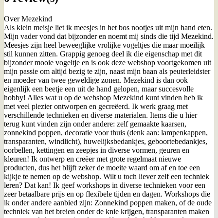
Over Mezekind
Als klein meisje liet ik meesjes in het bos nootjes uit mijn hand eten.
Mijn vader vond dat bijzonder en noemt mij sinds die tijd Mezekind.
Meesjes zijn heel beweeglijke vrolijke vogeltjes die maar moeilijk
stil kunnen zitten. Grappig genoeg deel ik die eigenschap met dit
bijzonder mooie vogeltje en is ook deze webshop voortgekomen uit
mijn passie om altijd bezig te zijn, naast mijn baan als peuterleidster
en moeder van twee geweldige zonen. Mezekind is dan ook
eigenlijk een beetje een uit de hand gelopen, maar succesvolle
hobby! Alles wat u op de webshop Mezekind kunt vinden heb ik
met veel plezier ontworpen en gecreëerd. Ik werk graag met
verschillende technieken en diverse materialen. Items die u hier
terug kunt vinden zijn onder andere: zelf gemaakte kaarsen,
zonnekind poppen, decoratie voor thuis (denk aan: lampenkappen,
transparanten, windlicht), huwelijksbedankjes, geboortebedankjes,
oorbellen, kettingen en zeepjes in diverse vormen, geuren en
kleuren! Ik ontwerp en creëer met grote regelmaat nieuwe
producten, dus het blijft zeker de moeite waard om af en toe een
kijkje te nemen op de webshop. Wilt u toch liever zelf een techniek
leren? Dat kan! Ik geef workshops in diverse technieken voor een
zeer betaalbare prijs en op flexibele tijden en dagen. Workshops die
ik onder andere aanbied zijn: Zonnekind poppen maken, of de oude
techniek van het breien onder de knie krijgen, transparanten maken