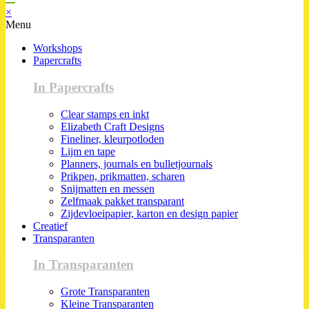
×
Menu
Workshops
Papercrafts
In Papercrafts
Clear stamps en inkt
Elizabeth Craft Designs
Fineliner, kleurpotloden
Lijm en tape
Planners, journals en bulletjournals
Prikpen, prikmatten, scharen
Snijmatten en messen
Zelfmaak pakket transparant
Zijdevloeipapier, karton en design papier
Creatief
Transparanten
In Transparanten
Grote Transparanten
Kleine Transparanten