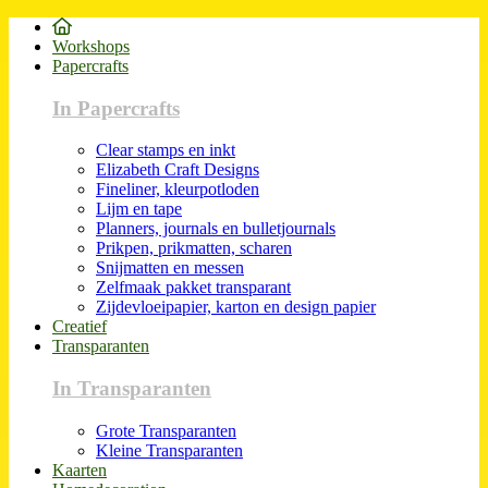
Workshops
Papercrafts
In Papercrafts
Clear stamps en inkt
Elizabeth Craft Designs
Fineliner, kleurpotloden
Lijm en tape
Planners, journals en bulletjournals
Prikpen, prikmatten, scharen
Snijmatten en messen
Zelfmaak pakket transparant
Zijdevloeipapier, karton en design papier
Creatief
Transparanten
In Transparanten
Grote Transparanten
Kleine Transparanten
Kaarten