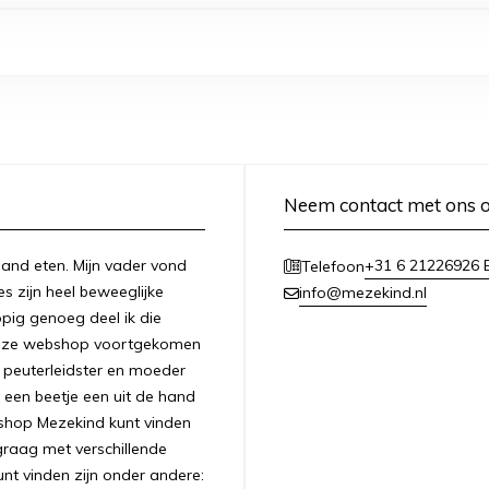
Neem contact met ons 
n hand eten. Mijn vader vond
+31 6 21226926 E
Telefoon
es zijn heel beweeglijke
info@mezekind.nl
appig genoeg deel ik die
 deze webshop voortgekomen
ls peuterleidster en moeder
 een beetje een uit de hand
bshop Mezekind kunt vinden
graag met verschillende
unt vinden zijn onder andere: