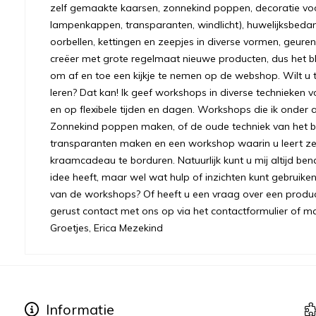
zelf gemaakte kaarsen, zonnekind poppen, decoratie voo
lampenkappen, transparanten, windlicht), huwelijksbeda
oorbellen, kettingen en zeepjes in diverse vormen, geuren
creëer met grote regelmaat nieuwe producten, dus het bl
om af en toe een kijkje te nemen op de webshop. Wilt u to
leren? Dat kan! Ik geef workshops in diverse technieken v
en op flexibele tijden en dagen. Workshops die ik onder 
Zonnekind poppen maken, of de oude techniek van het bre
transparanten maken en een workshop waarin u leert ze
kraamcadeau te borduren. Natuurlijk kunt u mij altijd ben
idee heeft, maar wel wat hulp of inzichten kunt gebruiken.
van de workshops? Of heeft u een vraag over een prod
gerust contact met ons op via het contactformulier of m
Groetjes, Erica Mezekind
Informatie