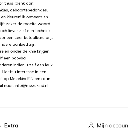
r thuis (denk aan:
nkjes, geboortebedankjes,
 en kleuren! Ik ontwerp en
ijft zeker de moeite waard
ch liever zelf een techniek
oor een zeer betaalbare prijs
andere aanbied zijn:
ien onder de knie krijgen,
lf een babybal
aderen indien u zelf een leuk
 Heeft u interesse in een
uct op Mezekind? Neem dan
ail naar: info@mezekind.nl
Extra
Mijn accoun