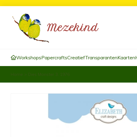
Workshops
Papercrafts
Creatief
Transparanten
Kaarten
Home
>
Dies Monster 3, 1976