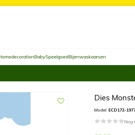
Homedecoration
Baby
Speelgoed
Bijenwaskaarsen
Dies Monst
Model:
ECD172-197
Nog 