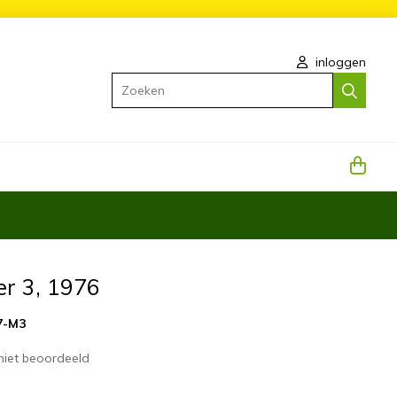
inloggen
Zoeken
er 3, 1976
7-M3
niet beoordeeld