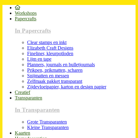
Workshops
Papercrafts
In Papercrafts
Clear stamps en inkt
Elizabeth Craft Designs
Fineliner, kleurpotloden
Lijm en tape
Planners, journals en bulletjournals
Prikpen, prikmatten, scharen
Snijmatten en messen
Zelfmaak pakket transparant
Zijdevloeipapier, karton en design papier
Creatief
Transparanten
In Transparanten
Grote Transparanten
Kleine Transparanten
Kaarten