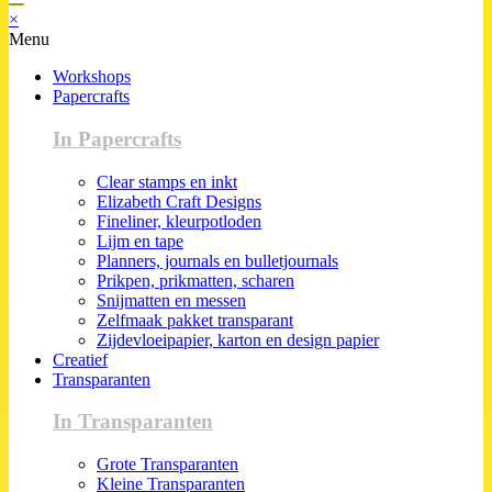
×
Menu
Workshops
Papercrafts
In Papercrafts
Clear stamps en inkt
Elizabeth Craft Designs
Fineliner, kleurpotloden
Lijm en tape
Planners, journals en bulletjournals
Prikpen, prikmatten, scharen
Snijmatten en messen
Zelfmaak pakket transparant
Zijdevloeipapier, karton en design papier
Creatief
Transparanten
In Transparanten
Grote Transparanten
Kleine Transparanten