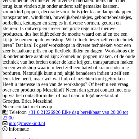
verschillende technieken en diverse materialen. Items die u hier
terug kunt vinden zijn onder andere: zelf gemaakte kaarsen,
zonnekind poppen, decoratie voor thuis (denk aan: lampenkappen,
transparanten, windlicht), huwelijksbedankjes, geboortebedankjes,
oorbellen, kettingen en zeepjes in diverse vormen, geuren en
kleuren! Ik ontwerp en creëer met grote regelmaat nieuwe
producten, dus het blijft zeker de moeite waard om af en toe een
kijkje te nemen op de webshop. Wilt u toch liever zelf een techniek
leren? Dat kan! Ik geef workshops in diverse technieken voor een
zeer betaalbare prijs en op flexibele tijden en dagen. Workshops die
ik onder andere aanbied zijn: Zonnekind poppen maken, of de oude
techniek van het breien onder de knie krijgen, transparanten maken
en een workshop waarin u leert zelf een babybal kraamcadeau te
borduren. Natuurlijk kunt u mij altijd benaderen indien u zelf een
leuk idee heeft, maar wel wat hulp of inzichten kunt gebruiken.
Heeft u interesse in een van de workshops? Of heeft u een vraag
over een product op Mezekind? Neem dan gerust contact met ons
op via het contactformulier of mail naar: info@mezekind.nl
Groetjes, Erica Mezekind
Neem contact met ons op
Telefoon
+31 6 21226926 Elke dag bereikbaar van 20:00 tot
22:00
info@mezekind.nl
Informatie