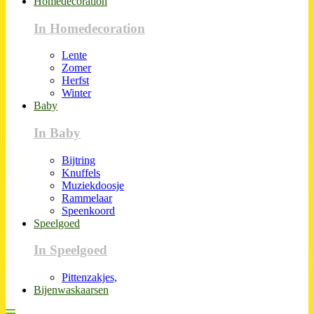
Homedecoration
In Homedecoration
Lente
Zomer
Herfst
Winter
Baby
In Baby
Bijtring
Knuffels
Muziekdoosje
Rammelaar
Speenkoord
Speelgoed
In Speelgoed
Pittenzakjes,
Bijenwaskaarsen