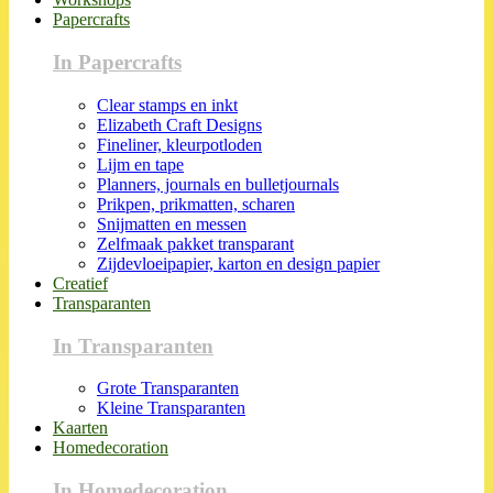
Papercrafts
In Papercrafts
Clear stamps en inkt
Elizabeth Craft Designs
Fineliner, kleurpotloden
Lijm en tape
Planners, journals en bulletjournals
Prikpen, prikmatten, scharen
Snijmatten en messen
Zelfmaak pakket transparant
Zijdevloeipapier, karton en design papier
Creatief
Transparanten
In Transparanten
Grote Transparanten
Kleine Transparanten
Kaarten
Homedecoration
In Homedecoration