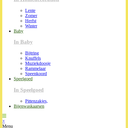
Lente
Zomer
Herfst
Winter
Baby
In Baby
Bijtring
Knuffels
Muziekdoosje
Rammelaar
Speenkoord
Speelgoed
In Speelgoed
Pittenzakjes,
Bijenwaskaarsen
×
Menu