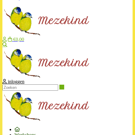
€0,00
Zoeken
inloggen
Zoeken
Workshops