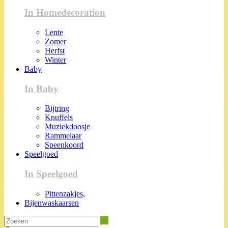
In Homedecoration
Lente
Zomer
Herfst
Winter
Baby
In Baby
Bijtring
Knuffels
Muziekdoosje
Rammelaar
Speenkoord
Speelgoed
In Speelgoed
Pittenzakjes,
Bijenwaskaarsen
Zoeken