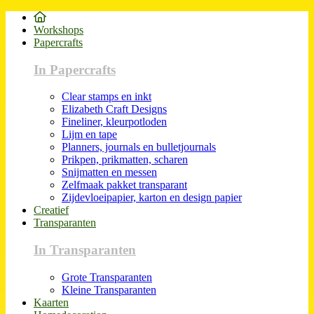
Workshops
Papercrafts
In Papercrafts
Clear stamps en inkt
Elizabeth Craft Designs
Fineliner, kleurpotloden
Lijm en tape
Planners, journals en bulletjournals
Prikpen, prikmatten, scharen
Snijmatten en messen
Zelfmaak pakket transparant
Zijdevloeipapier, karton en design papier
Creatief
Transparanten
In Transparanten
Grote Transparanten
Kleine Transparanten
Kaarten