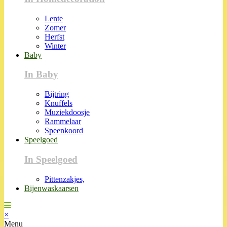
Lente
Zomer
Herfst
Winter
Baby
In Baby
Bijtring
Knuffels
Muziekdoosje
Rammelaar
Speenkoord
Speelgoed
In Speelgoed
Pittenzakjes,
Bijenwaskaarsen
×
Menu