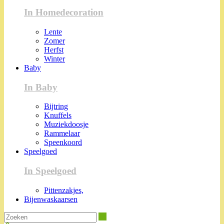
In Homedecoration
Lente
Zomer
Herfst
Winter
Baby
In Baby
Bijtring
Knuffels
Muziekdoosje
Rammelaar
Speenkoord
Speelgoed
In Speelgoed
Pittenzakjes,
Bijenwaskaarsen
Zoeken