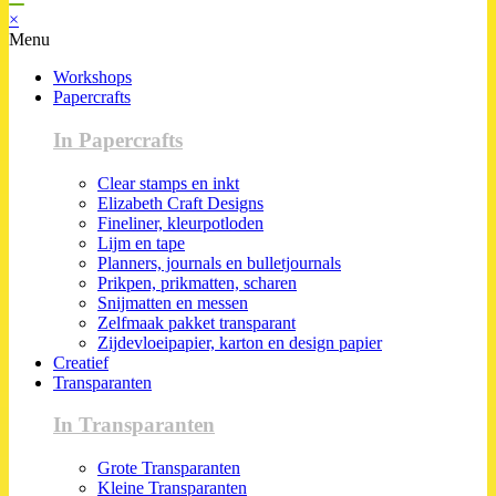
×
Menu
Workshops
Papercrafts
In Papercrafts
Clear stamps en inkt
Elizabeth Craft Designs
Fineliner, kleurpotloden
Lijm en tape
Planners, journals en bulletjournals
Prikpen, prikmatten, scharen
Snijmatten en messen
Zelfmaak pakket transparant
Zijdevloeipapier, karton en design papier
Creatief
Transparanten
In Transparanten
Grote Transparanten
Kleine Transparanten