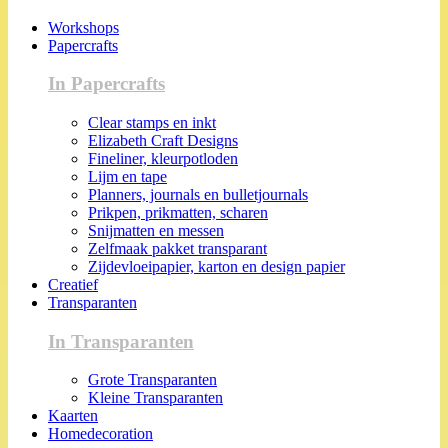
Workshops
Papercrafts
In Papercrafts
Clear stamps en inkt
Elizabeth Craft Designs
Fineliner, kleurpotloden
Lijm en tape
Planners, journals en bulletjournals
Prikpen, prikmatten, scharen
Snijmatten en messen
Zelfmaak pakket transparant
Zijdevloeipapier, karton en design papier
Creatief
Transparanten
In Transparanten
Grote Transparanten
Kleine Transparanten
Kaarten
Homedecoration