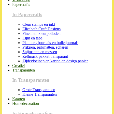
Papercrafts
In Papercrafts
Clear stamps en inkt
Elizabeth Craft Designs
Fineliner, kleurpotloden
Lijm en tape
Planners, journals en bulletjournals
Prikpen, prikmatten, scharen
Snijmatten en messen
Zelfmaak pakket transparant
Zijdevloeipapier, karton en design papier
Creatief
Transparanten
In Transparanten
Grote Transparanten
Kleine Transparanten
Kaarten
Homedecoration
In Homedecoration