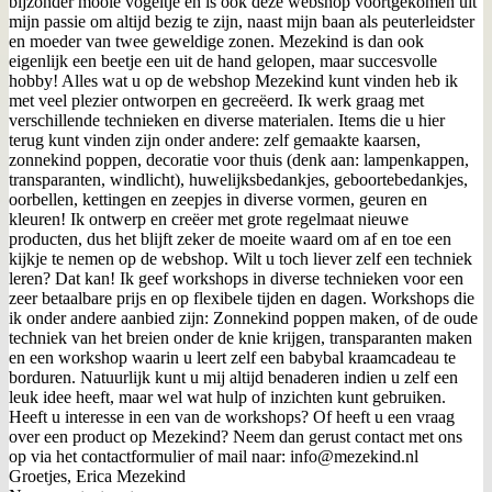
bijzonder mooie vogeltje en is ook deze webshop voortgekomen uit
mijn passie om altijd bezig te zijn, naast mijn baan als peuterleidster
en moeder van twee geweldige zonen. Mezekind is dan ook
eigenlijk een beetje een uit de hand gelopen, maar succesvolle
hobby! Alles wat u op de webshop Mezekind kunt vinden heb ik
met veel plezier ontworpen en gecreëerd. Ik werk graag met
verschillende technieken en diverse materialen. Items die u hier
terug kunt vinden zijn onder andere: zelf gemaakte kaarsen,
zonnekind poppen, decoratie voor thuis (denk aan: lampenkappen,
transparanten, windlicht), huwelijksbedankjes, geboortebedankjes,
oorbellen, kettingen en zeepjes in diverse vormen, geuren en
kleuren! Ik ontwerp en creëer met grote regelmaat nieuwe
producten, dus het blijft zeker de moeite waard om af en toe een
kijkje te nemen op de webshop. Wilt u toch liever zelf een techniek
leren? Dat kan! Ik geef workshops in diverse technieken voor een
zeer betaalbare prijs en op flexibele tijden en dagen. Workshops die
ik onder andere aanbied zijn: Zonnekind poppen maken, of de oude
techniek van het breien onder de knie krijgen, transparanten maken
en een workshop waarin u leert zelf een babybal kraamcadeau te
borduren. Natuurlijk kunt u mij altijd benaderen indien u zelf een
leuk idee heeft, maar wel wat hulp of inzichten kunt gebruiken.
Heeft u interesse in een van de workshops? Of heeft u een vraag
over een product op Mezekind? Neem dan gerust contact met ons
op via het contactformulier of mail naar: info@mezekind.nl
Groetjes, Erica Mezekind