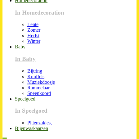
Homedecoration
In Homedecoration
Lente
Zomer
Herfst
Winter
Baby
In Baby
Bijtring
Knuffels
Muziekdoosje
Rammelaar
Speenkoord
Speelgoed
In Speelgoed
Pittenzakjes,
Bijenwaskaarsen