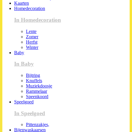
Kaarten
Homedecoration
In Homedecoration
Lente
Zomer
Herfst
Winter
Baby
In Baby
Bijtring
Knuffels
Muziekdoosje
Rammelaar
Speenkoord
Speelgoed
In Speelgoed
Pittenzakjes,
Bijenwaskaarsen