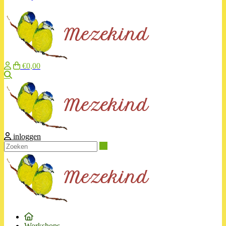
€0,00
Zoeken
inloggen
Zoeken
Workshops