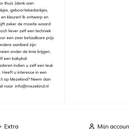
r thuis (denk aan:
nkjes, geboortebedankjes,
 en kleuren! Ik ontwerp en
ijft zeker de moeite waard
ch liever zelf een techniek
oor een zeer betaalbare prijs
andere aanbied zijn:
ien onder de knie krijgen,
lf een babybal
aderen indien u zelf een leuk
 Heeft u interesse in een
uct op Mezekind? Neem dan
ail naar: info@mezekind.nl
Extra
Mijn accoun