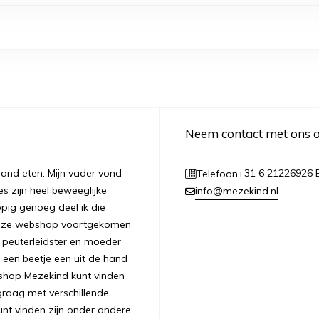
Neem contact met ons 
n hand eten. Mijn vader vond
+31 6 21226926 E
Telefoon
es zijn heel beweeglijke
info@mezekind.nl
appig genoeg deel ik die
 deze webshop voortgekomen
ls peuterleidster en moeder
 een beetje een uit de hand
bshop Mezekind kunt vinden
graag met verschillende
unt vinden zijn onder andere: