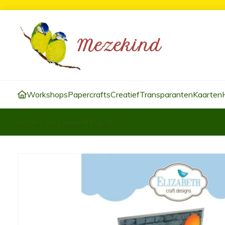
Workshops
Papercrafts
Creatief
Transparanten
Kaarten
Home
>
Dies General Pop Ups