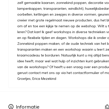
zelf gemaakte kaarsen, zonnekind poppen, decoratie voo
lampenkappen, transparanten, windlicht), huwelijksbeda
oorbellen, kettingen en zeepjes in diverse vormen, geuren
creëer met grote regelmaat nieuwe producten, dus het bl
om af en toe een kijkje te nemen op de webshop. Wilt u to
leren? Dat kan! Ik geef workshops in diverse technieken v
en op flexibele tijden en dagen. Workshops die ik onder 
Zonnekind poppen maken, of de oude techniek van het bre
transparanten maken en een workshop waarin u leert ze
kraamcadeau te borduren. Natuurlijk kunt u mij altijd ben
idee heeft, maar wel wat hulp of inzichten kunt gebruiken.
van de workshops? Of heeft u een vraag over een prod
gerust contact met ons op via het contactformulier of m
Groetjes, Erica Mezekind
Informatie