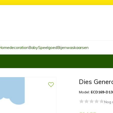
Homedecoration
Baby
Speelgoed
Bijenwaskaarsen
Dies Gener
Model:
ECD169-D13
Nog 