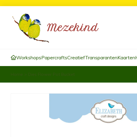
Workshops
Papercrafts
Creatief
Transparanten
Kaarten
Home
>
Dies Flower Pot Bucket