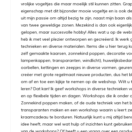
vrolijke vogeltjes die maar moeilijk stil kunnen zitten. Gr
eigenschap met dit bijzonder mooie vogeltje en is ook
uit mijn passie om altijd bezig te zijn, naast mijn baan a
van twee geweldige zonen. Mezekind is dan ook eigenlijk
gelopen, maar succesvolle hobby! Alles wat u op de we
heb ik met veel plezier ontworpen en gecreëerd. Ik werk 
technieken en diverse materialen. Items die u hier terug k
zelf gemaakte kaarsen, zonnekind poppen, decoratie voo
lampenkappen, transparanten, windlicht), huwelijksbeda
oorbellen, kettingen en zeepjes in diverse vormen, geuren
creëer met grote regelmaat nieuwe producten, dus het bl
om af en toe een kijkje te nemen op de webshop. Wilt u to
leren? Dat kan! Ik geef workshops in diverse technieken v
en op flexibele tijden en dagen. Workshops die ik onder 
Zonnekind poppen maken, of de oude techniek van het bre
transparanten maken en een workshop waarin u leert ze
kraamcadeau te borduren. Natuurlijk kunt u mij altijd ben
idee heeft, maar wel wat hulp of inzichten kunt gebruiken.
van de workshops? Of heeft u een vraag over een prod