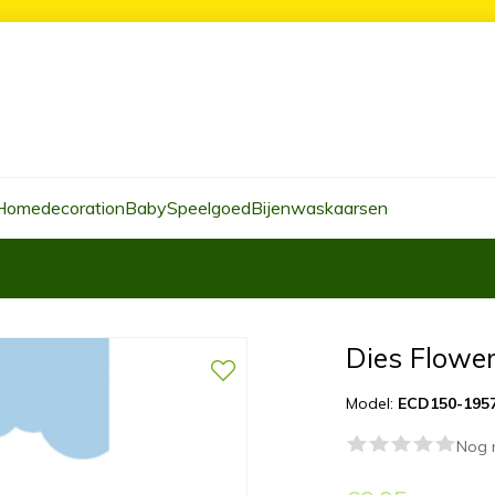
Homedecoration
Baby
Speelgoed
Bijenwaskaarsen
Dies Flower
Model:
ECD150-195
Nog 