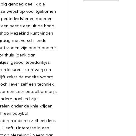
appig genoeg deel ik die
 deze webshop voortgekomen
ls peuterleidster en moeder
 een beetje een uit de hand
bshop Mezekind kunt vinden
graag met verschillende
unt vinden zijn onder andere:
r thuis (denk aan:
nkjes, geboortebedankjes,
 en kleuren! Ik ontwerp en
ijft zeker de moeite waard
ch liever zelf een techniek
oor een zeer betaalbare prijs
andere aanbied zijn:
ien onder de knie krijgen,
lf een babybal
aderen indien u zelf een leuk
 Heeft u interesse in een
uct op Mezekind? Neem dan