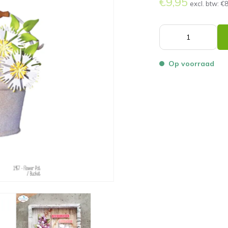
€9,95
excl. btw:
€8
Op voorraad