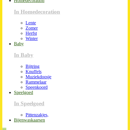
Homedecoration
In Homedecoration
Lente
Zomer
Herfst
Winter
Baby
In Baby
Bijtring
Knuffels
Muziekdoosje
Rammelaar
Speenkoord
Speelgoed
In Speelgoed
Pittenzakjes,
Bijenwaskaarsen