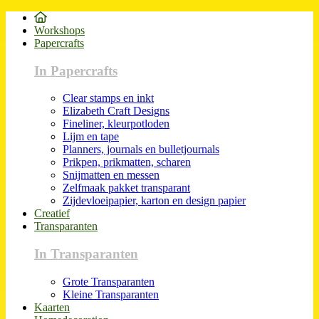
Workshops
Papercrafts
In Papercrafts
Clear stamps en inkt
Elizabeth Craft Designs
Fineliner, kleurpotloden
Lijm en tape
Planners, journals en bulletjournals
Prikpen, prikmatten, scharen
Snijmatten en messen
Zelfmaak pakket transparant
Zijdevloeipapier, karton en design papier
Creatief
Transparanten
In Transparanten
Grote Transparanten
Kleine Transparanten
Kaarten