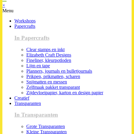
×
Menu
Workshops
Papercrafts
In Papercrafts
Clear stamps en inkt
Elizabeth Craft Designs
Fineliner, kleurpotloden
Lijm en tape
Planners, journals en bulletjournals
Prikpen, prikmatten, scharen
Snijmatten en messen
Zelfmaak pakket transparant
Zijdevloeipapier, karton en design papier
Creatief
Transparanten
In Transparanten
Grote Transparanten
Kleine Transparanten