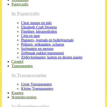
Papercrafts
In Papercrafts
Clear stamps en inkt
Elizabeth Craft Designs
Fineliner, kleurpotloden
Lijm en tape
Planners, journals en bulletjournals
Prikpen, prikmatten, scharen
Snijmatten en messen
Zelfmaak pakket transparant
Zijdevloeipapier, karton en design papier
Creatief
Transparanten
In Transparanten
Grote Transparanten
Kleine Transparanten
Kaarten
Homedecoration
In Homedecoration