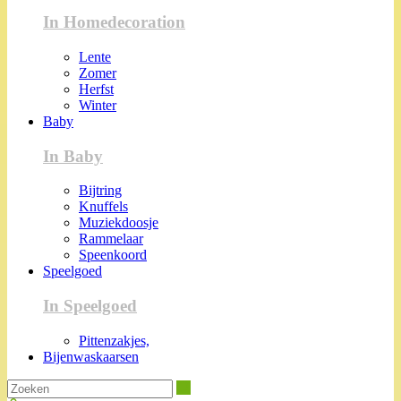
In Homedecoration
Lente
Zomer
Herfst
Winter
Baby
In Baby
Bijtring
Knuffels
Muziekdoosje
Rammelaar
Speenkoord
Speelgoed
In Speelgoed
Pittenzakjes,
Bijenwaskaarsen
Zoeken