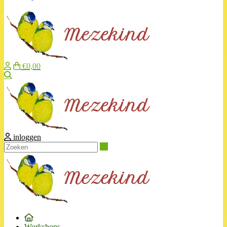
€0,00
Zoeken
inloggen
Zoeken
Workshops