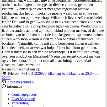
transparanten, windlicht), huwelijksbedankjes, geboortebedankjes,
oorbellen, kettingen en zeepjes in diverse vormen, geuren en
kleuren! Ik ontwerp en creëer met grote regelmaat nieuwe
producten, dus het blijft zeker de moeite waard om af en toe een
kijkje te nemen op de webshop. Wilt u toch liever zelf een techniek
leren? Dat kan! Ik geef workshops in diverse technieken voor een
zeer betaalbare prijs en op flexibele tijden en dagen. Workshops die
ik onder andere aanbied zijn: Zonnekind poppen maken, of de oude
techniek van het breien onder de knie krijgen, transparanten maken
en een workshop waarin u leert zelf een babybal kraamcadeau te
borduren. Natuurlijk kunt u mij altijd benaderen indien u zelf een
leuk idee heeft, maar wel wat hulp of inzichten kunt gebruiken.
Heeft u interesse in een van de workshops? Of heeft u een vraag
over een product op Mezekind? Neem dan gerust contact met ons
op via het contactformulier of mail naar: info@mezekind.nl
Groetjes, Erica Mezekind
Neem contact met ons op
Telefoon
+31 6 21226926 Elke dag bereikbaar van 20:00 tot
22:00
info@mezekind.nl
Informatie
Contactgegevens
Over Mezekind
Verzending