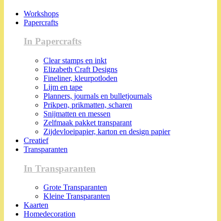
Workshops
Papercrafts
In Papercrafts
Clear stamps en inkt
Elizabeth Craft Designs
Fineliner, kleurpotloden
Lijm en tape
Planners, journals en bulletjournals
Prikpen, prikmatten, scharen
Snijmatten en messen
Zelfmaak pakket transparant
Zijdevloeipapier, karton en design papier
Creatief
Transparanten
In Transparanten
Grote Transparanten
Kleine Transparanten
Kaarten
Homedecoration