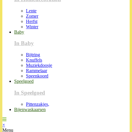
Lente
Zomer
Herfst
Winter
Baby
In Baby
Bijtring
Knuffels
Muziekdoosje
Rammelaar
Speenkoord
Speelgoed
In Speelgoed
Pittenzakjes,
Bijenwaskaarsen
×
Menu