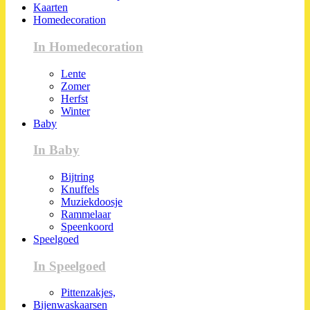
Kaarten
Homedecoration
In Homedecoration
Lente
Zomer
Herfst
Winter
Baby
In Baby
Bijtring
Knuffels
Muziekdoosje
Rammelaar
Speenkoord
Speelgoed
In Speelgoed
Pittenzakjes,
Bijenwaskaarsen