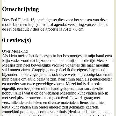
Omschrijving
Dies Ecd Florals 16, prachtige set dies voor het stansen van deze
mooie bloemen in je journal, of agenda, versiering van een kado.
de set bestaat uit 7 dies de grootste is 7.4 x 7.6 cm.
0 review(s)
Over Mezekind
Als klein meisje liet ik meesjes in het bos nootjes uit mijn hand eten.
Mijn vader vond dat bijzonder en noemt mij sinds die tijd Mezekind.
Meesjes zijn heel beweeglijke vrolijke vogeltjes die maar moeilijk
stil kunnen zitten. Grappig genoeg deel ik die eigenschap met dit
bijzonder mooie vogeltje en is ook deze webshop voortgekomen uit
mijn passie om altijd bezig te zijn, naast mijn baan als peuterleidster
en moeder van twee geweldige zonen. Mezekind is dan ook
eigenlijk een beetje een uit de hand gelopen, maar succesvolle
hobby! Alles wat u op de webshop Mezekind kunt vinden heb ik
met veel plezier ontworpen en gecreëerd. Ik werk graag met
verschillende technieken en diverse materialen. Items die u hier
terug kunt vinden zijn onder andere: zelf gemaakte kaarsen,
zonnekind poppen, decoratie voor thuis (denk aan: lampenkappen,