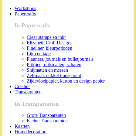
Workshops
Papercrafts
In Papercrafts
Clear stamps en inkt
Elizabeth Craft Designs
Fineliner, kleurpotloden
Lijm en tape
Planners, journals en bulletjournals
Prikpen, prikmatten, scharen
Snijmatten en messen
Zelfmaak pakket transparant
Zijdevloeipapier, karton en design papier
Creatief
Transparanten
In Transparanten
Grote Transparanten
Kleine Transparanten
Kaarten
Homedecoration