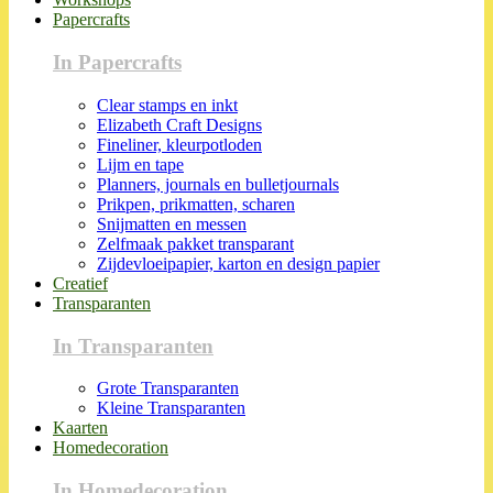
Papercrafts
In Papercrafts
Clear stamps en inkt
Elizabeth Craft Designs
Fineliner, kleurpotloden
Lijm en tape
Planners, journals en bulletjournals
Prikpen, prikmatten, scharen
Snijmatten en messen
Zelfmaak pakket transparant
Zijdevloeipapier, karton en design papier
Creatief
Transparanten
In Transparanten
Grote Transparanten
Kleine Transparanten
Kaarten
Homedecoration
In Homedecoration