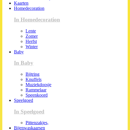
Kaarten
Homedecoration
In Homedecoration
Lente
Zomer
Herfst
Winter
Baby
In Baby
Bijtring
Knuffels
Muziekdoosje
Rammelaar
Speenkoord
Speelgoed
In Speelgoed
Pittenzakjes,
Bijenwaskaarsen