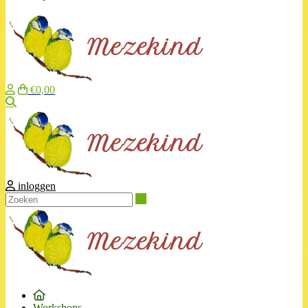
€0,00
Zoeken
inloggen
Zoeken
Workshops