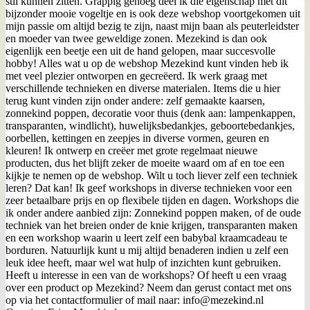
stil kunnen zitten. Grappig genoeg deel ik die eigenschap met dit
bijzonder mooie vogeltje en is ook deze webshop voortgekomen uit
mijn passie om altijd bezig te zijn, naast mijn baan als peuterleidster
en moeder van twee geweldige zonen. Mezekind is dan ook
eigenlijk een beetje een uit de hand gelopen, maar succesvolle
hobby! Alles wat u op de webshop Mezekind kunt vinden heb ik
met veel plezier ontworpen en gecreëerd. Ik werk graag met
verschillende technieken en diverse materialen. Items die u hier
terug kunt vinden zijn onder andere: zelf gemaakte kaarsen,
zonnekind poppen, decoratie voor thuis (denk aan: lampenkappen,
transparanten, windlicht), huwelijksbedankjes, geboortebedankjes,
oorbellen, kettingen en zeepjes in diverse vormen, geuren en
kleuren! Ik ontwerp en creëer met grote regelmaat nieuwe
producten, dus het blijft zeker de moeite waard om af en toe een
kijkje te nemen op de webshop. Wilt u toch liever zelf een techniek
leren? Dat kan! Ik geef workshops in diverse technieken voor een
zeer betaalbare prijs en op flexibele tijden en dagen. Workshops die
ik onder andere aanbied zijn: Zonnekind poppen maken, of de oude
techniek van het breien onder de knie krijgen, transparanten maken
en een workshop waarin u leert zelf een babybal kraamcadeau te
borduren. Natuurlijk kunt u mij altijd benaderen indien u zelf een
leuk idee heeft, maar wel wat hulp of inzichten kunt gebruiken.
Heeft u interesse in een van de workshops? Of heeft u een vraag
over een product op Mezekind? Neem dan gerust contact met ons
op via het contactformulier of mail naar: info@mezekind.nl