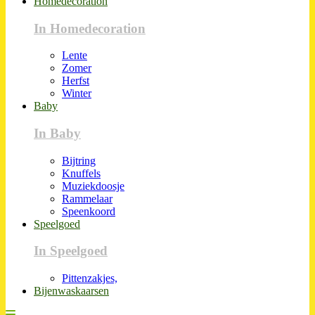
Homedecoration
In Homedecoration
Lente
Zomer
Herfst
Winter
Baby
In Baby
Bijtring
Knuffels
Muziekdoosje
Rammelaar
Speenkoord
Speelgoed
In Speelgoed
Pittenzakjes,
Bijenwaskaarsen