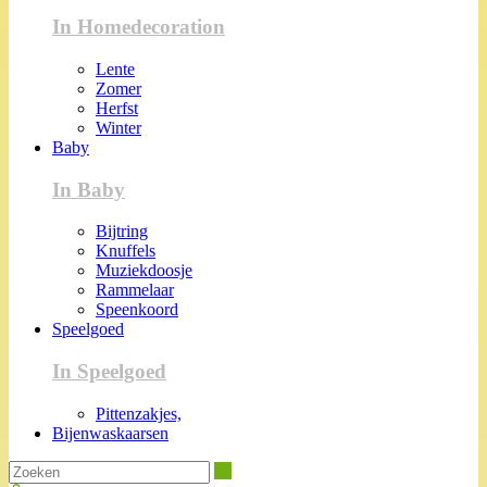
In Homedecoration
Lente
Zomer
Herfst
Winter
Baby
In Baby
Bijtring
Knuffels
Muziekdoosje
Rammelaar
Speenkoord
Speelgoed
In Speelgoed
Pittenzakjes,
Bijenwaskaarsen
Zoeken