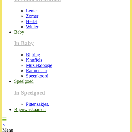
Lente
Zomer
Herfst
Winter
Baby
In Baby
Bijtring
Knuffels
Muziekdoosje
Rammelaar
Speenkoord
Speelgoed
In Speelgoed
Pittenzakjes,
Bijenwaskaarsen
×
Menu