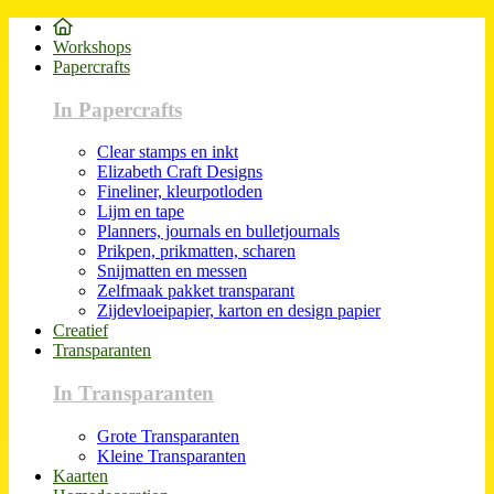
Workshops
Papercrafts
In Papercrafts
Clear stamps en inkt
Elizabeth Craft Designs
Fineliner, kleurpotloden
Lijm en tape
Planners, journals en bulletjournals
Prikpen, prikmatten, scharen
Snijmatten en messen
Zelfmaak pakket transparant
Zijdevloeipapier, karton en design papier
Creatief
Transparanten
In Transparanten
Grote Transparanten
Kleine Transparanten
Kaarten