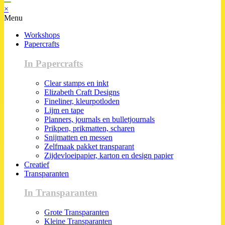
×
Menu
Workshops
Papercrafts
In Papercrafts
Clear stamps en inkt
Elizabeth Craft Designs
Fineliner, kleurpotloden
Lijm en tape
Planners, journals en bulletjournals
Prikpen, prikmatten, scharen
Snijmatten en messen
Zelfmaak pakket transparant
Zijdevloeipapier, karton en design papier
Creatief
Transparanten
In Transparanten
Grote Transparanten
Kleine Transparanten