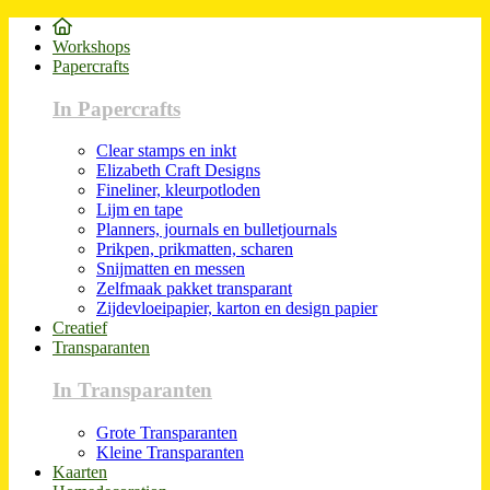
Workshops
Papercrafts
In Papercrafts
Clear stamps en inkt
Elizabeth Craft Designs
Fineliner, kleurpotloden
Lijm en tape
Planners, journals en bulletjournals
Prikpen, prikmatten, scharen
Snijmatten en messen
Zelfmaak pakket transparant
Zijdevloeipapier, karton en design papier
Creatief
Transparanten
In Transparanten
Grote Transparanten
Kleine Transparanten
Kaarten