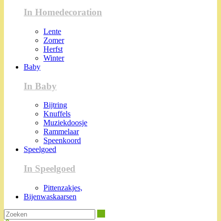
In Homedecoration
Lente
Zomer
Herfst
Winter
Baby
In Baby
Bijtring
Knuffels
Muziekdoosje
Rammelaar
Speenkoord
Speelgoed
In Speelgoed
Pittenzakjes,
Bijenwaskaarsen
Zoeken