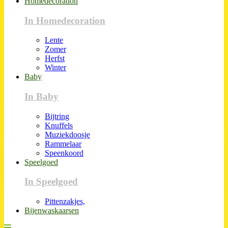
Homedecoration
In Homedecoration
Lente
Zomer
Herfst
Winter
Baby
In Baby
Bijtring
Knuffels
Muziekdoosje
Rammelaar
Speenkoord
Speelgoed
In Speelgoed
Pittenzakjes,
Bijenwaskaarsen