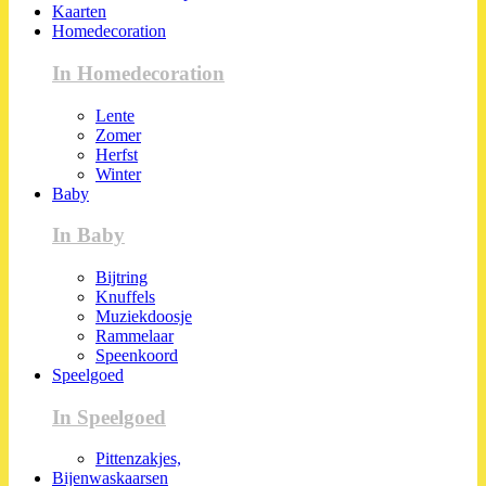
Kaarten
Homedecoration
In Homedecoration
Lente
Zomer
Herfst
Winter
Baby
In Baby
Bijtring
Knuffels
Muziekdoosje
Rammelaar
Speenkoord
Speelgoed
In Speelgoed
Pittenzakjes,
Bijenwaskaarsen