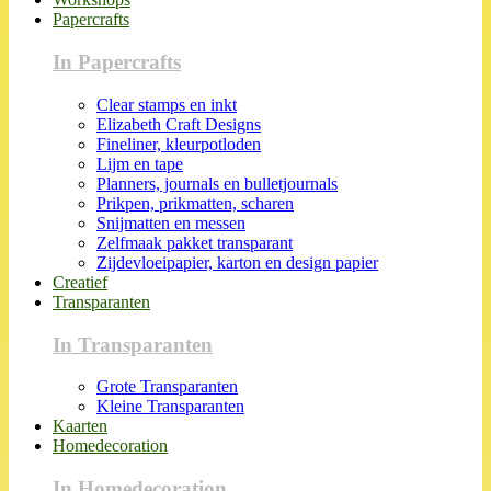
Papercrafts
In Papercrafts
Clear stamps en inkt
Elizabeth Craft Designs
Fineliner, kleurpotloden
Lijm en tape
Planners, journals en bulletjournals
Prikpen, prikmatten, scharen
Snijmatten en messen
Zelfmaak pakket transparant
Zijdevloeipapier, karton en design papier
Creatief
Transparanten
In Transparanten
Grote Transparanten
Kleine Transparanten
Kaarten
Homedecoration
In Homedecoration