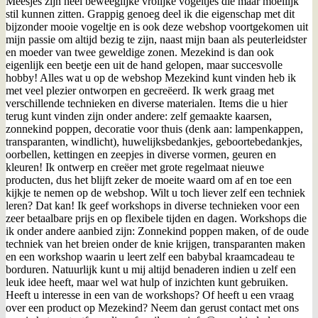
Meesjes zijn heel beweeglijke vrolijke vogeltjes die maar moeilijk
stil kunnen zitten. Grappig genoeg deel ik die eigenschap met dit
bijzonder mooie vogeltje en is ook deze webshop voortgekomen uit
mijn passie om altijd bezig te zijn, naast mijn baan als peuterleidster
en moeder van twee geweldige zonen. Mezekind is dan ook
eigenlijk een beetje een uit de hand gelopen, maar succesvolle
hobby! Alles wat u op de webshop Mezekind kunt vinden heb ik
met veel plezier ontworpen en gecreëerd. Ik werk graag met
verschillende technieken en diverse materialen. Items die u hier
terug kunt vinden zijn onder andere: zelf gemaakte kaarsen,
zonnekind poppen, decoratie voor thuis (denk aan: lampenkappen,
transparanten, windlicht), huwelijksbedankjes, geboortebedankjes,
oorbellen, kettingen en zeepjes in diverse vormen, geuren en
kleuren! Ik ontwerp en creëer met grote regelmaat nieuwe
producten, dus het blijft zeker de moeite waard om af en toe een
kijkje te nemen op de webshop. Wilt u toch liever zelf een techniek
leren? Dat kan! Ik geef workshops in diverse technieken voor een
zeer betaalbare prijs en op flexibele tijden en dagen. Workshops die
ik onder andere aanbied zijn: Zonnekind poppen maken, of de oude
techniek van het breien onder de knie krijgen, transparanten maken
en een workshop waarin u leert zelf een babybal kraamcadeau te
borduren. Natuurlijk kunt u mij altijd benaderen indien u zelf een
leuk idee heeft, maar wel wat hulp of inzichten kunt gebruiken.
Heeft u interesse in een van de workshops? Of heeft u een vraag
over een product op Mezekind? Neem dan gerust contact met ons