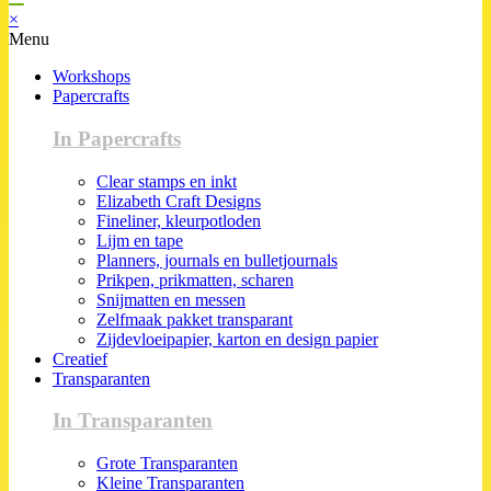
×
Menu
Workshops
Papercrafts
In Papercrafts
Clear stamps en inkt
Elizabeth Craft Designs
Fineliner, kleurpotloden
Lijm en tape
Planners, journals en bulletjournals
Prikpen, prikmatten, scharen
Snijmatten en messen
Zelfmaak pakket transparant
Zijdevloeipapier, karton en design papier
Creatief
Transparanten
In Transparanten
Grote Transparanten
Kleine Transparanten