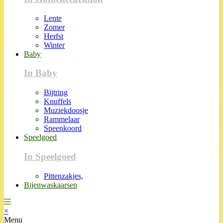
Lente
Zomer
Herfst
Winter
Baby
In Baby
Bijtring
Knuffels
Muziekdoosje
Rammelaar
Speenkoord
Speelgoed
In Speelgoed
Pittenzakjes,
Bijenwaskaarsen
×
Menu