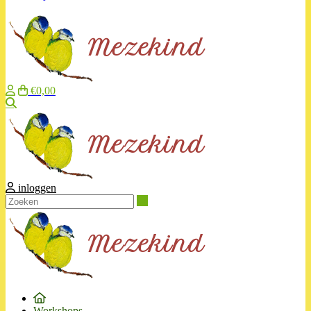
€0,00
Zoeken
inloggen
Zoeken
Workshops