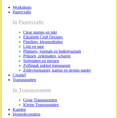
Workshops
Papercrafts
In Papercrafts
Clear stamps en inkt
Elizabeth Craft Designs
Fineliner, kleurpotloden
Lijm en tape
Planners, journals en bulletjournals
Prikpen, prikmatten, scharen
Snijmatten en messen
Zelfmaak pakket transparant
Zijdevloeipapier, karton en design papier
Creatief
Transparanten
In Transparanten
Grote Transparanten
Kleine Transparanten
Kaarten
Homedecoration