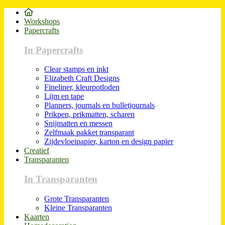
Workshops
Papercrafts
In Papercrafts
Clear stamps en inkt
Elizabeth Craft Designs
Fineliner, kleurpotloden
Lijm en tape
Planners, journals en bulletjournals
Prikpen, prikmatten, scharen
Snijmatten en messen
Zelfmaak pakket transparant
Zijdevloeipapier, karton en design papier
Creatief
Transparanten
In Transparanten
Grote Transparanten
Kleine Transparanten
Kaarten