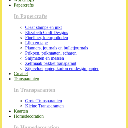
Papercrafts
In Papercrafts
Clear stamps en inkt
Elizabeth Craft Designs
Fineliner, kleurpotloden
Lijm en tape
Planners, journals en bulletjournals
Prikpen, prikmatten, scharen
Snijmatten en messen
Zelfmaak pakket transparant
Zijdevloeipapier, karton en design papier
Creatief
Transparanten
In Transparanten
Grote Transparanten
Kleine Transparanten
Kaarten
Homedecoration
In Homedecoration