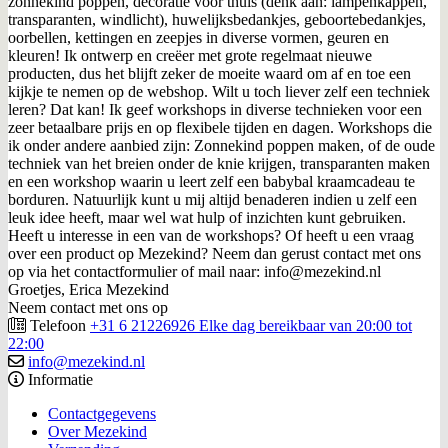
zonnekind poppen, decoratie voor thuis (denk aan: lampenkappen,
transparanten, windlicht), huwelijksbedankjes, geboortebedankjes,
oorbellen, kettingen en zeepjes in diverse vormen, geuren en
kleuren! Ik ontwerp en creëer met grote regelmaat nieuwe
producten, dus het blijft zeker de moeite waard om af en toe een
kijkje te nemen op de webshop. Wilt u toch liever zelf een techniek
leren? Dat kan! Ik geef workshops in diverse technieken voor een
zeer betaalbare prijs en op flexibele tijden en dagen. Workshops die
ik onder andere aanbied zijn: Zonnekind poppen maken, of de oude
techniek van het breien onder de knie krijgen, transparanten maken
en een workshop waarin u leert zelf een babybal kraamcadeau te
borduren. Natuurlijk kunt u mij altijd benaderen indien u zelf een
leuk idee heeft, maar wel wat hulp of inzichten kunt gebruiken.
Heeft u interesse in een van de workshops? Of heeft u een vraag
over een product op Mezekind? Neem dan gerust contact met ons
op via het contactformulier of mail naar: info@mezekind.nl
Groetjes, Erica Mezekind
Neem contact met ons op
Telefoon
+31 6 21226926 Elke dag bereikbaar van 20:00 tot
22:00
info@mezekind.nl
Informatie
Contactgegevens
Over Mezekind