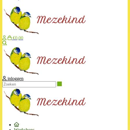
€0,00
Zoeken
inloggen
Zoeken
Workshops