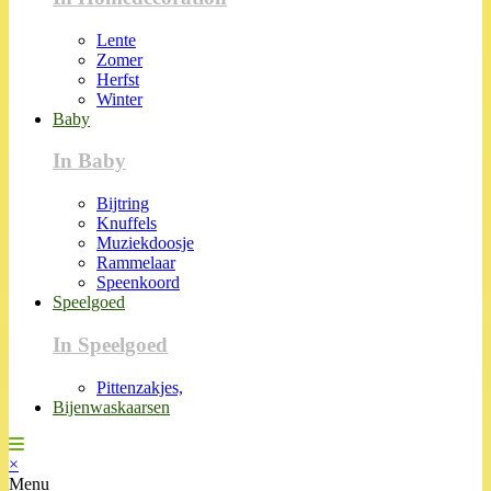
Lente
Zomer
Herfst
Winter
Baby
In Baby
Bijtring
Knuffels
Muziekdoosje
Rammelaar
Speenkoord
Speelgoed
In Speelgoed
Pittenzakjes,
Bijenwaskaarsen
×
Menu