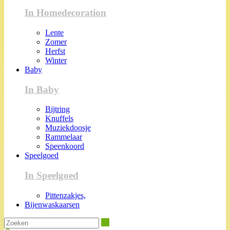
In Homedecoration
Lente
Zomer
Herfst
Winter
Baby
In Baby
Bijtring
Knuffels
Muziekdoosje
Rammelaar
Speenkoord
Speelgoed
In Speelgoed
Pittenzakjes,
Bijenwaskaarsen
Zoeken