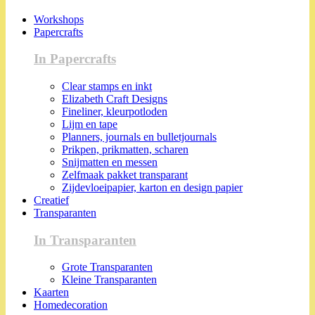
Workshops
Papercrafts
In Papercrafts
Clear stamps en inkt
Elizabeth Craft Designs
Fineliner, kleurpotloden
Lijm en tape
Planners, journals en bulletjournals
Prikpen, prikmatten, scharen
Snijmatten en messen
Zelfmaak pakket transparant
Zijdevloeipapier, karton en design papier
Creatief
Transparanten
In Transparanten
Grote Transparanten
Kleine Transparanten
Kaarten
Homedecoration