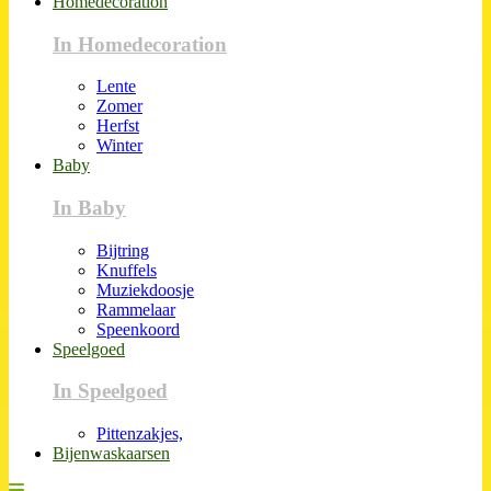
Homedecoration
In Homedecoration
Lente
Zomer
Herfst
Winter
Baby
In Baby
Bijtring
Knuffels
Muziekdoosje
Rammelaar
Speenkoord
Speelgoed
In Speelgoed
Pittenzakjes,
Bijenwaskaarsen