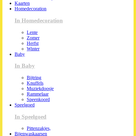
Kaarten
Homedecoration
In Homedecoration
Lente
Zomer
Herfst
Winter
Baby
In Baby
Bijtring
Knuffels
Muziekdoosje
Rammelaar
Speenkoord
Speelgoed
In Speelgoed
Pittenzakjes,
Bijenwaskaarsen