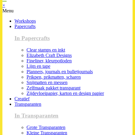
×
Menu
Workshops
Papercrafts
In Papercrafts
Clear stamps en inkt
Elizabeth Craft Designs
Fineliner, kleurpotloden
Lijm en tape
Planners, journals en bulletjournals
Prikpen, prikmatten, scharen
Snijmatten en messen
Zelfmaak pakket transparant
Zijdevloeipapier, karton en design papier
Creatief
Transparanten
In Transparanten
Grote Transparanten
Kleine Transparanten