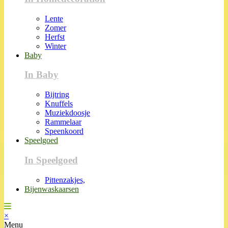
Lente
Zomer
Herfst
Winter
Baby
In Baby
Bijtring
Knuffels
Muziekdoosje
Rammelaar
Speenkoord
Speelgoed
In Speelgoed
Pittenzakjes,
Bijenwaskaarsen
×
Menu