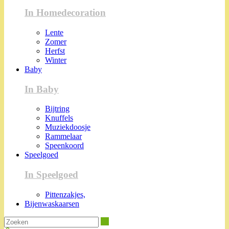
In Homedecoration
Lente
Zomer
Herfst
Winter
Baby
In Baby
Bijtring
Knuffels
Muziekdoosje
Rammelaar
Speenkoord
Speelgoed
In Speelgoed
Pittenzakjes,
Bijenwaskaarsen
Zoeken