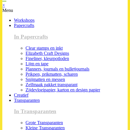
×
Menu
Workshops
Papercrafts
In Papercrafts
Clear stamps en inkt
Elizabeth Craft Designs
Fineliner, kleurpotloden
Lijm en tape
Planners, journals en bulletjournals
Prikpen, prikmatten, scharen
Snijmatten en messen
Zelfmaak pakket transparant
Zijdevloeipapier, karton en design papier
Creatief
Transparanten
In Transparanten
Grote Transparanten
Kleine Transparanten