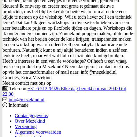
oorbellen, kettingen en zeepjes in diverse vormen, geuren en
kleuren! Ik ontwerp en creëer met grote regelmaat nieuwe
producten, dus het blijft zeker de moeite waard om af en toe een
kijkje te nemen op de webshop. Wilt u toch liever zelf een techniek
leren? Dat kan! Ik geef workshops in diverse technieken voor een
zeer betaalbare prijs en op flexibele tijden en dagen. Workshops die
ik onder andere aanbied zijn: Zonnekind poppen maken, of de oude
techniek van het breien onder de knie krijgen, transparanten maken
en een workshop waarin u leert zelf een babybal kraamcadeau te
borduren. Natuurlijk kunt u mij altijd benaderen indien u zelf een
leuk idee heeft, maar wel wat hulp of inzichten kunt gebruiken.
Heeft u interesse in een van de workshops? Of heeft u een vraag
over een product op Mezekind? Neem dan gerust contact met ons
op via het contactformulier of mail naar: info@mezekind.nl
Groetjes, Erica Mezekind
Neem contact met ons op
Telefoon
+31 6 21226926 Elke dag bereikbaar van 20:00 tot
22:00
info@mezekind.nl
Informatie
Contactgegevens
Over Mezekind
Verzending
Algemene voorwaarden