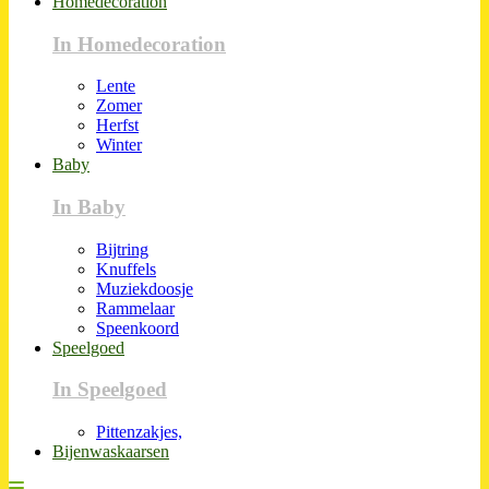
Homedecoration
In Homedecoration
Lente
Zomer
Herfst
Winter
Baby
In Baby
Bijtring
Knuffels
Muziekdoosje
Rammelaar
Speenkoord
Speelgoed
In Speelgoed
Pittenzakjes,
Bijenwaskaarsen