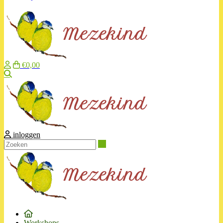
€0,00
Zoeken
inloggen
Zoeken
Workshops