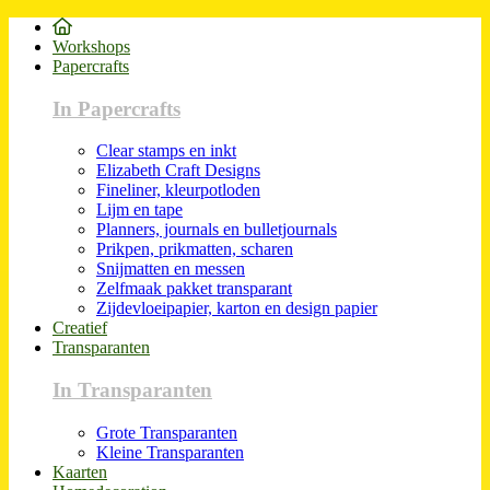
Workshops
Papercrafts
In Papercrafts
Clear stamps en inkt
Elizabeth Craft Designs
Fineliner, kleurpotloden
Lijm en tape
Planners, journals en bulletjournals
Prikpen, prikmatten, scharen
Snijmatten en messen
Zelfmaak pakket transparant
Zijdevloeipapier, karton en design papier
Creatief
Transparanten
In Transparanten
Grote Transparanten
Kleine Transparanten
Kaarten