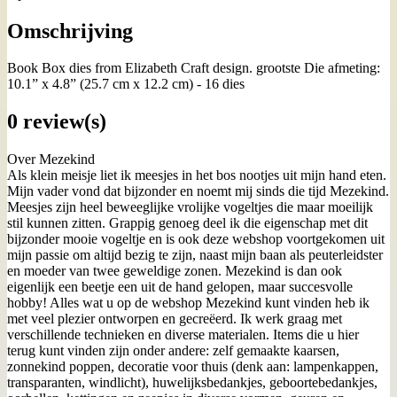
Omschrijving
Book Box dies from Elizabeth Craft design. grootste Die afmeting:
10.1” x 4.8” (25.7 cm x 12.2 cm) - 16 dies
0 review(s)
Over Mezekind
Als klein meisje liet ik meesjes in het bos nootjes uit mijn hand eten.
Mijn vader vond dat bijzonder en noemt mij sinds die tijd Mezekind.
Meesjes zijn heel beweeglijke vrolijke vogeltjes die maar moeilijk
stil kunnen zitten. Grappig genoeg deel ik die eigenschap met dit
bijzonder mooie vogeltje en is ook deze webshop voortgekomen uit
mijn passie om altijd bezig te zijn, naast mijn baan als peuterleidster
en moeder van twee geweldige zonen. Mezekind is dan ook
eigenlijk een beetje een uit de hand gelopen, maar succesvolle
hobby! Alles wat u op de webshop Mezekind kunt vinden heb ik
met veel plezier ontworpen en gecreëerd. Ik werk graag met
verschillende technieken en diverse materialen. Items die u hier
terug kunt vinden zijn onder andere: zelf gemaakte kaarsen,
zonnekind poppen, decoratie voor thuis (denk aan: lampenkappen,
transparanten, windlicht), huwelijksbedankjes, geboortebedankjes,