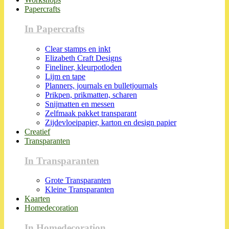
Papercrafts
In Papercrafts
Clear stamps en inkt
Elizabeth Craft Designs
Fineliner, kleurpotloden
Lijm en tape
Planners, journals en bulletjournals
Prikpen, prikmatten, scharen
Snijmatten en messen
Zelfmaak pakket transparant
Zijdevloeipapier, karton en design papier
Creatief
Transparanten
In Transparanten
Grote Transparanten
Kleine Transparanten
Kaarten
Homedecoration
In Homedecoration