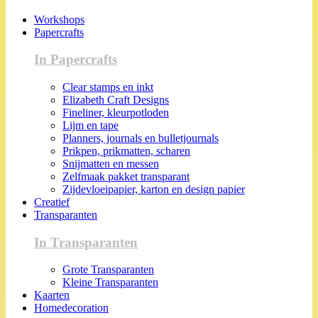
Workshops
Papercrafts
In Papercrafts
Clear stamps en inkt
Elizabeth Craft Designs
Fineliner, kleurpotloden
Lijm en tape
Planners, journals en bulletjournals
Prikpen, prikmatten, scharen
Snijmatten en messen
Zelfmaak pakket transparant
Zijdevloeipapier, karton en design papier
Creatief
Transparanten
In Transparanten
Grote Transparanten
Kleine Transparanten
Kaarten
Homedecoration