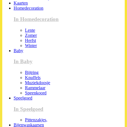
Kaarten
Homedecoration
In Homedecoration
Lente
Zomer
Herfst
Winter
Baby
In Baby
Bijtring
Knuffels
Muziekdoosje
Rammelaar
Speenkoord
Speelgoed
In Speelgoed
Pittenzakjes,
Bijenwaskaarsen