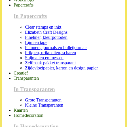
Papercrafts
In Papercrafts
Clear stamps en inkt
Elizabeth Craft Designs
Fineliner, kleurpotloden
Lijm en tape
Planners, journals en bulletjournals
Prikpen, prikmatten, scharen
Snijmatten en messen
Zelfmaak pakket transparant
Zijdevloeipapier, karton en design papier
Creatief
Transparanten
In Transparanten
Grote Transparanten
Kleine Transparanten
Kaarten
Homedecoration
In Homedecoration