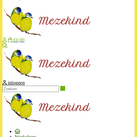
€0,00
Zoeken
inloggen
Zoeken
Workshops