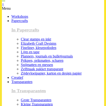
×
Menu
Workshops
Papercrafts
In Papercrafts
Clear stamps en inkt
Elizabeth Craft Designs
Fineliner, kleurpotloden
Lijm en tape
Planners, journals en bulletjournals
Prikpen, prikmatten, scharen
Snijmatten en messen
Zelfmaak pakket transparant
Zijdevloeipapier, karton en design papier
Creatief
Transparanten
In Transparanten
Grote Transparanten
Kleine Transparanten