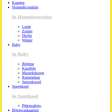
Kaarten
Homedecoration
In Homedecoration
Lente
Zomer
Herfst
Winter
Baby
In Baby
Bijtring
Knuffels
Muziekdoosje
Rammelaar
Speenkoord
Speelgoed
In Speelgoed
Pittenzakjes,
Bijenwaskaarsen