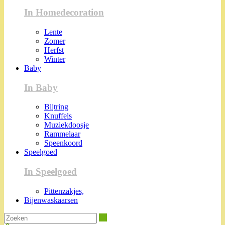
In Homedecoration
Lente
Zomer
Herfst
Winter
Baby
In Baby
Bijtring
Knuffels
Muziekdoosje
Rammelaar
Speenkoord
Speelgoed
In Speelgoed
Pittenzakjes,
Bijenwaskaarsen
Zoeken