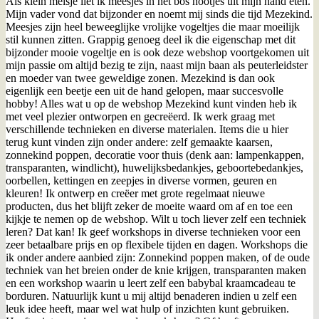
Als klein meisje liet ik meesjes in het bos nootjes uit mijn hand eten.
Mijn vader vond dat bijzonder en noemt mij sinds die tijd Mezekind.
Meesjes zijn heel beweeglijke vrolijke vogeltjes die maar moeilijk
stil kunnen zitten. Grappig genoeg deel ik die eigenschap met dit
bijzonder mooie vogeltje en is ook deze webshop voortgekomen uit
mijn passie om altijd bezig te zijn, naast mijn baan als peuterleidster
en moeder van twee geweldige zonen. Mezekind is dan ook
eigenlijk een beetje een uit de hand gelopen, maar succesvolle
hobby! Alles wat u op de webshop Mezekind kunt vinden heb ik
met veel plezier ontworpen en gecreëerd. Ik werk graag met
verschillende technieken en diverse materialen. Items die u hier
terug kunt vinden zijn onder andere: zelf gemaakte kaarsen,
zonnekind poppen, decoratie voor thuis (denk aan: lampenkappen,
transparanten, windlicht), huwelijksbedankjes, geboortebedankjes,
oorbellen, kettingen en zeepjes in diverse vormen, geuren en
kleuren! Ik ontwerp en creëer met grote regelmaat nieuwe
producten, dus het blijft zeker de moeite waard om af en toe een
kijkje te nemen op de webshop. Wilt u toch liever zelf een techniek
leren? Dat kan! Ik geef workshops in diverse technieken voor een
zeer betaalbare prijs en op flexibele tijden en dagen. Workshops die
ik onder andere aanbied zijn: Zonnekind poppen maken, of de oude
techniek van het breien onder de knie krijgen, transparanten maken
en een workshop waarin u leert zelf een babybal kraamcadeau te
borduren. Natuurlijk kunt u mij altijd benaderen indien u zelf een
leuk idee heeft, maar wel wat hulp of inzichten kunt gebruiken.