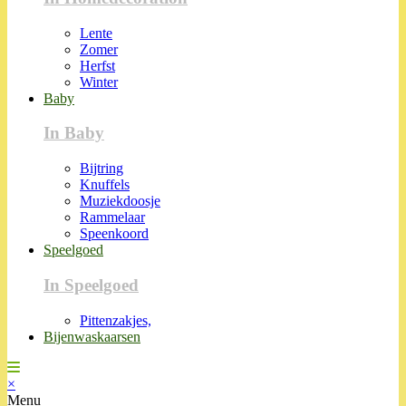
Lente
Zomer
Herfst
Winter
Baby
In Baby
Bijtring
Knuffels
Muziekdoosje
Rammelaar
Speenkoord
Speelgoed
In Speelgoed
Pittenzakjes,
Bijenwaskaarsen
×
Menu