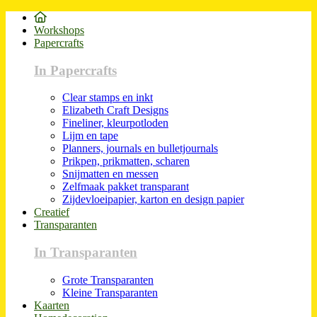
Workshops
Papercrafts
In Papercrafts
Clear stamps en inkt
Elizabeth Craft Designs
Fineliner, kleurpotloden
Lijm en tape
Planners, journals en bulletjournals
Prikpen, prikmatten, scharen
Snijmatten en messen
Zelfmaak pakket transparant
Zijdevloeipapier, karton en design papier
Creatief
Transparanten
In Transparanten
Grote Transparanten
Kleine Transparanten
Kaarten