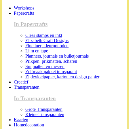
Workshops
Papercrafts
In Papercrafts
Clear stamps en inkt
Elizabeth Craft Designs
Fineliner, kleurpotloden
Lijm en tape
Planners, journals en bulletjournals
Prikpen, prikmatten, scharen
Snijmatten en messen
Zelfmaak pakket transparant
Zijdevloeipapier, karton en design papier
Creatief
Transparanten
In Transparanten
Grote Transparanten
Kleine Transparanten
Kaarten
Homedecoration