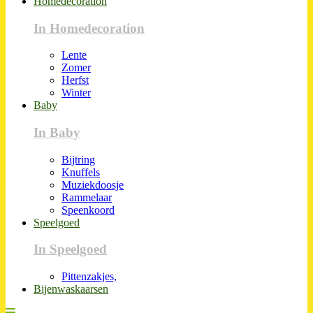
Homedecoration
In Homedecoration
Lente
Zomer
Herfst
Winter
Baby
In Baby
Bijtring
Knuffels
Muziekdoosje
Rammelaar
Speenkoord
Speelgoed
In Speelgoed
Pittenzakjes,
Bijenwaskaarsen