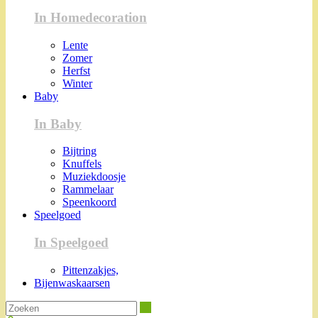
In Homedecoration
Lente
Zomer
Herfst
Winter
Baby
In Baby
Bijtring
Knuffels
Muziekdoosje
Rammelaar
Speenkoord
Speelgoed
In Speelgoed
Pittenzakjes,
Bijenwaskaarsen
Zoeken