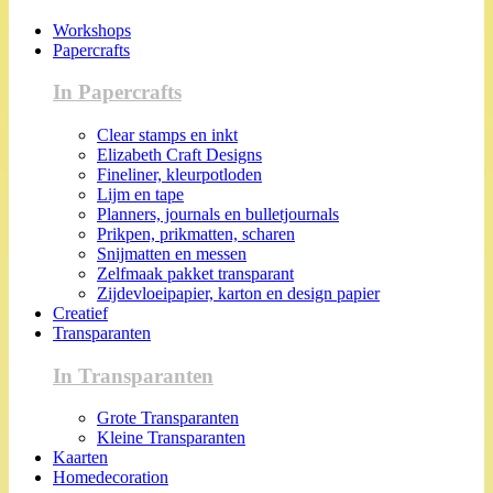
Workshops
Papercrafts
In Papercrafts
Clear stamps en inkt
Elizabeth Craft Designs
Fineliner, kleurpotloden
Lijm en tape
Planners, journals en bulletjournals
Prikpen, prikmatten, scharen
Snijmatten en messen
Zelfmaak pakket transparant
Zijdevloeipapier, karton en design papier
Creatief
Transparanten
In Transparanten
Grote Transparanten
Kleine Transparanten
Kaarten
Homedecoration