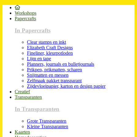
Workshops
Papercrafts
In Papercrafts
Clear stamps en inkt
Elizabeth Craft Designs
Fineliner, kleurpotloden
Lijm en tape
Planners, journals en bulletjournals
Prikpen, prikmatten, scharen
Snijmatten en messen
Zelfmaak pakket transparant
Zijdevloeipapier, karton en design papier
Creatief
Transparanten
In Transparanten
Grote Transparanten
Kleine Transparanten
Kaarten