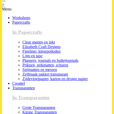
×
Menu
Workshops
Papercrafts
In Papercrafts
Clear stamps en inkt
Elizabeth Craft Designs
Fineliner, kleurpotloden
Lijm en tape
Planners, journals en bulletjournals
Prikpen, prikmatten, scharen
Snijmatten en messen
Zelfmaak pakket transparant
Zijdevloeipapier, karton en design papier
Creatief
Transparanten
In Transparanten
Grote Transparanten
Kleine Transparanten