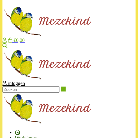
€0,00
Zoeken
inloggen
Zoeken
Workshops