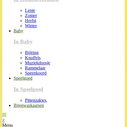
Lente
Zomer
Herfst
Winter
Baby
In Baby
Bijtring
Knuffels
Muziekdoosje
Rammelaar
Speenkoord
Speelgoed
In Speelgoed
Pittenzakjes,
Bijenwaskaarsen
×
Menu