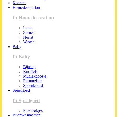
Kaarten
Homedecoration
In Homedecoration
Lente
Zomer
Herfst
Winter
Baby
In Baby
Bijtring
Knuffels
Muziekdoosje
Rammelaar
Speenkoord
Speelgoed
In Speelgoed
Pittenzakjes,
Bijenwaskaarsen