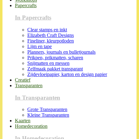
Papercrafts
In Papercrafts
Clear stamps en inkt
Elizabeth Craft Designs
Fineliner, kleurpotloden
Lijm en tape
Planners, journals en bulletjournals
Prikpen, prikmatten, scharen
Snijmatten en messen
Zelfmaak pakket transparant
Zijdevloeipapier, karton en design papier
Creatief
Transparanten
In Transparanten
Grote Transparanten
Kleine Transparanten
Kaarten
Homedecoration
In Homedecoration