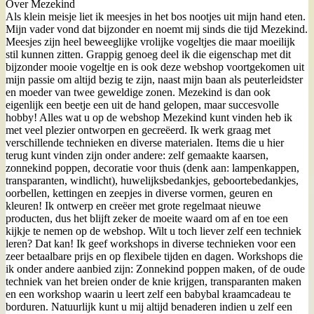
Over Mezekind
Als klein meisje liet ik meesjes in het bos nootjes uit mijn hand eten.
Mijn vader vond dat bijzonder en noemt mij sinds die tijd Mezekind.
Meesjes zijn heel beweeglijke vrolijke vogeltjes die maar moeilijk
stil kunnen zitten. Grappig genoeg deel ik die eigenschap met dit
bijzonder mooie vogeltje en is ook deze webshop voortgekomen uit
mijn passie om altijd bezig te zijn, naast mijn baan als peuterleidster
en moeder van twee geweldige zonen. Mezekind is dan ook
eigenlijk een beetje een uit de hand gelopen, maar succesvolle
hobby! Alles wat u op de webshop Mezekind kunt vinden heb ik
met veel plezier ontworpen en gecreëerd. Ik werk graag met
verschillende technieken en diverse materialen. Items die u hier
terug kunt vinden zijn onder andere: zelf gemaakte kaarsen,
zonnekind poppen, decoratie voor thuis (denk aan: lampenkappen,
transparanten, windlicht), huwelijksbedankjes, geboortebedankjes,
oorbellen, kettingen en zeepjes in diverse vormen, geuren en
kleuren! Ik ontwerp en creëer met grote regelmaat nieuwe
producten, dus het blijft zeker de moeite waard om af en toe een
kijkje te nemen op de webshop. Wilt u toch liever zelf een techniek
leren? Dat kan! Ik geef workshops in diverse technieken voor een
zeer betaalbare prijs en op flexibele tijden en dagen. Workshops die
ik onder andere aanbied zijn: Zonnekind poppen maken, of de oude
techniek van het breien onder de knie krijgen, transparanten maken
en een workshop waarin u leert zelf een babybal kraamcadeau te
borduren. Natuurlijk kunt u mij altijd benaderen indien u zelf een