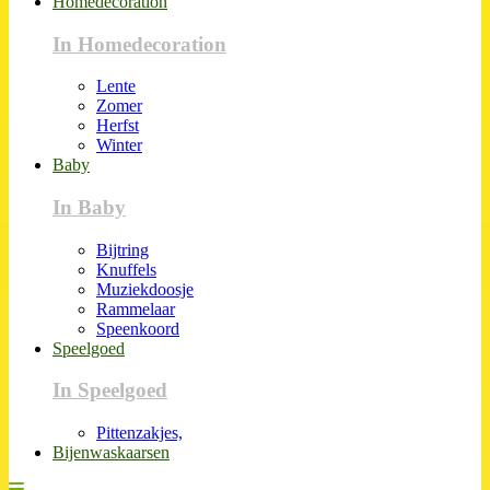
Homedecoration
In Homedecoration
Lente
Zomer
Herfst
Winter
Baby
In Baby
Bijtring
Knuffels
Muziekdoosje
Rammelaar
Speenkoord
Speelgoed
In Speelgoed
Pittenzakjes,
Bijenwaskaarsen