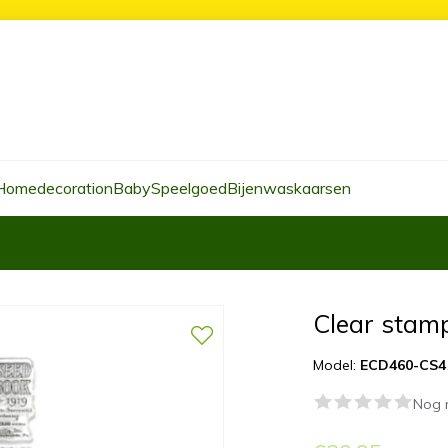
Homedecoration
Baby
Speelgoed
Bijenwaskaarsen
Clear stam
Model:
ECD460-CS4
Nog 