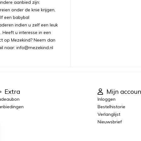
andere aanbied zijn:
ien onder de knie krijgen,
lf een babybal
aderen indien u zelf een leuk
 Heeft u interesse in een
uct op Mezekind? Neem dan
ail naar: info@mezekind.nl
Extra
Mijn accoun
adeaubon
Inloggen
nbiedingen
Bestelhistorie
Verlanglijst
Nieuwsbrief