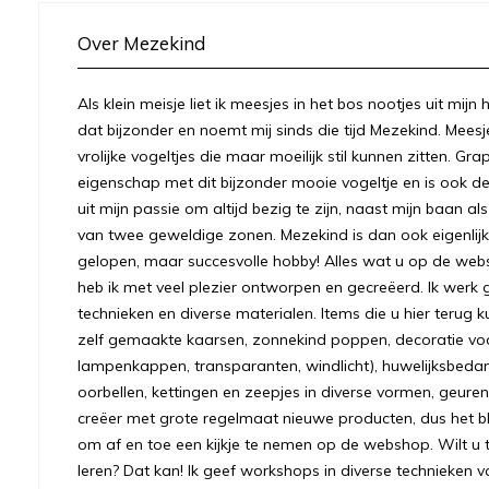
Over Mezekind
Als klein meisje liet ik meesjes in het bos nootjes uit mij
dat bijzonder en noemt mij sinds die tijd Mezekind. Meesj
vrolijke vogeltjes die maar moeilijk stil kunnen zitten. Gr
eigenschap met dit bijzonder mooie vogeltje en is ook
uit mijn passie om altijd bezig te zijn, naast mijn baan a
van twee geweldige zonen. Mezekind is dan ook eigenlijk
gelopen, maar succesvolle hobby! Alles wat u op de we
heb ik met veel plezier ontworpen en gecreëerd. Ik werk 
technieken en diverse materialen. Items die u hier terug k
zelf gemaakte kaarsen, zonnekind poppen, decoratie voo
lampenkappen, transparanten, windlicht), huwelijksbeda
oorbellen, kettingen en zeepjes in diverse vormen, geuren
creëer met grote regelmaat nieuwe producten, dus het bl
om af en toe een kijkje te nemen op de webshop. Wilt u to
leren? Dat kan! Ik geef workshops in diverse technieken v