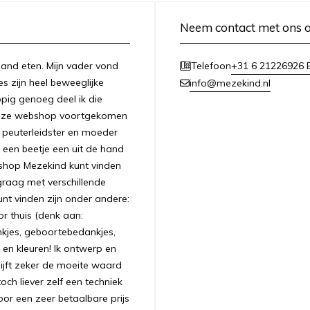
Neem contact met ons 
n hand eten. Mijn vader vond
+31 6 21226926 E
Telefoon
es zijn heel beweeglijke
info@mezekind.nl
appig genoeg deel ik die
 deze webshop voortgekomen
ls peuterleidster en moeder
 een beetje een uit de hand
bshop Mezekind kunt vinden
graag met verschillende
unt vinden zijn onder andere:
r thuis (denk aan:
nkjes, geboortebedankjes,
 en kleuren! Ik ontwerp en
ijft zeker de moeite waard
ch liever zelf een techniek
oor een zeer betaalbare prijs