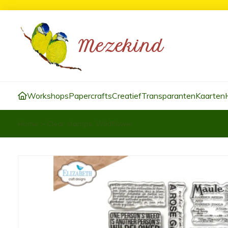
Workshops
Papercrafts
Creatief
Transparanten
Kaarten
Home
>
Clear stamps, Wildflower