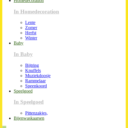
Homedecoration
In Homedecoration
Lente
Zomer
Herfst
Winter
Baby
In Baby
Bijtring
Knuffels
Muziekdoosje
Rammelaar
Speenkoord
Speelgoed
In Speelgoed
Pittenzakjes,
Bijenwaskaarsen