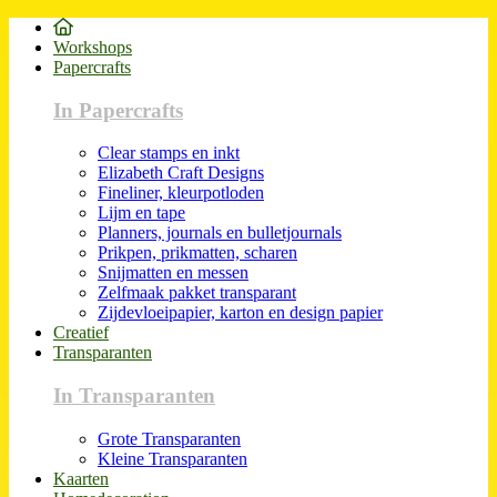
Workshops
Papercrafts
In Papercrafts
Clear stamps en inkt
Elizabeth Craft Designs
Fineliner, kleurpotloden
Lijm en tape
Planners, journals en bulletjournals
Prikpen, prikmatten, scharen
Snijmatten en messen
Zelfmaak pakket transparant
Zijdevloeipapier, karton en design papier
Creatief
Transparanten
In Transparanten
Grote Transparanten
Kleine Transparanten
Kaarten