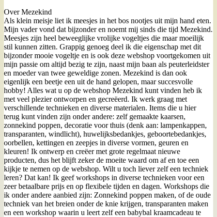
Over Mezekind
Als klein meisje liet ik meesjes in het bos nootjes uit mijn hand eten.
Mijn vader vond dat bijzonder en noemt mij sinds die tijd Mezekind.
Meesjes zijn heel beweeglijke vrolijke vogeltjes die maar moeilijk
stil kunnen zitten. Grappig genoeg deel ik die eigenschap met dit
bijzonder mooie vogeltje en is ook deze webshop voortgekomen uit
mijn passie om altijd bezig te zijn, naast mijn baan als peuterleidster
en moeder van twee geweldige zonen. Mezekind is dan ook
eigenlijk een beetje een uit de hand gelopen, maar succesvolle
hobby! Alles wat u op de webshop Mezekind kunt vinden heb ik
met veel plezier ontworpen en gecreëerd. Ik werk graag met
verschillende technieken en diverse materialen. Items die u hier
terug kunt vinden zijn onder andere: zelf gemaakte kaarsen,
zonnekind poppen, decoratie voor thuis (denk aan: lampenkappen,
transparanten, windlicht), huwelijksbedankjes, geboortebedankjes,
oorbellen, kettingen en zeepjes in diverse vormen, geuren en
kleuren! Ik ontwerp en creëer met grote regelmaat nieuwe
producten, dus het blijft zeker de moeite waard om af en toe een
kijkje te nemen op de webshop. Wilt u toch liever zelf een techniek
leren? Dat kan! Ik geef workshops in diverse technieken voor een
zeer betaalbare prijs en op flexibele tijden en dagen. Workshops die
ik onder andere aanbied zijn: Zonnekind poppen maken, of de oude
techniek van het breien onder de knie krijgen, transparanten maken
en een workshop waarin u leert zelf een babybal kraamcadeau te