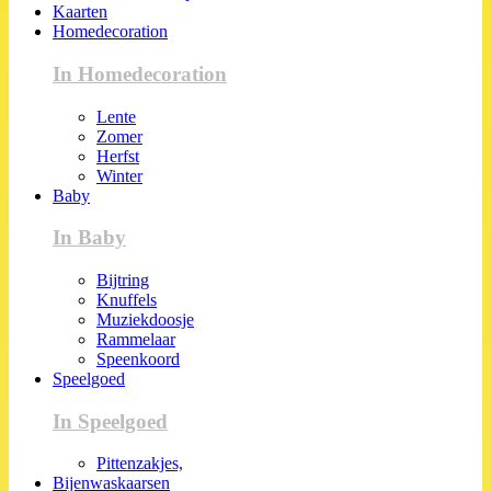
Kaarten
Homedecoration
In Homedecoration
Lente
Zomer
Herfst
Winter
Baby
In Baby
Bijtring
Knuffels
Muziekdoosje
Rammelaar
Speenkoord
Speelgoed
In Speelgoed
Pittenzakjes,
Bijenwaskaarsen