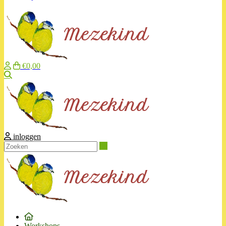
€0,00
Zoeken
inloggen
Zoeken
Workshops