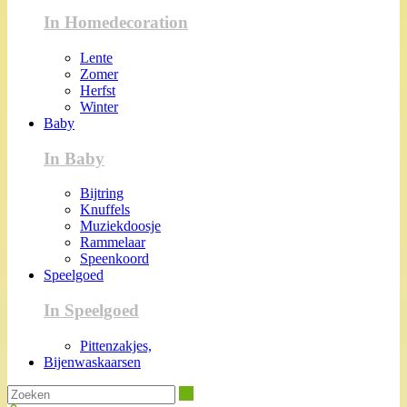
In Homedecoration
Lente
Zomer
Herfst
Winter
Baby
In Baby
Bijtring
Knuffels
Muziekdoosje
Rammelaar
Speenkoord
Speelgoed
In Speelgoed
Pittenzakjes,
Bijenwaskaarsen
Zoeken