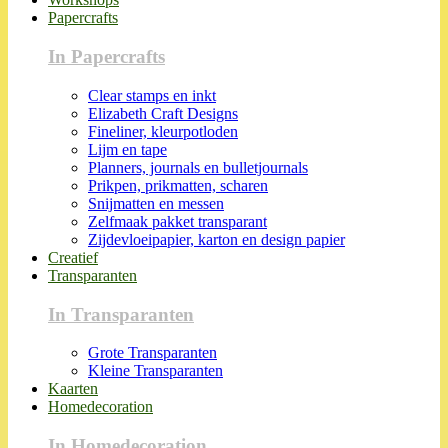
Papercrafts
In Papercrafts
Clear stamps en inkt
Elizabeth Craft Designs
Fineliner, kleurpotloden
Lijm en tape
Planners, journals en bulletjournals
Prikpen, prikmatten, scharen
Snijmatten en messen
Zelfmaak pakket transparant
Zijdevloeipapier, karton en design papier
Creatief
Transparanten
In Transparanten
Grote Transparanten
Kleine Transparanten
Kaarten
Homedecoration
In Homedecoration