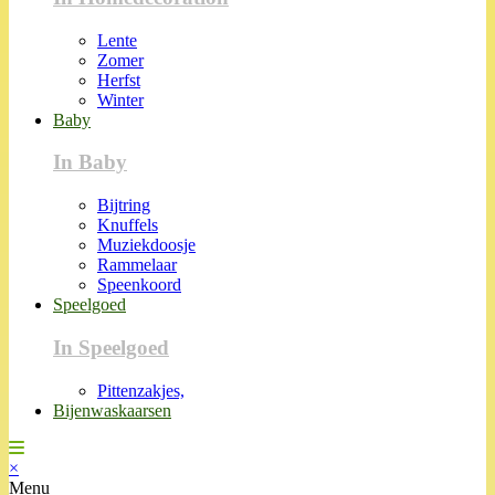
Lente
Zomer
Herfst
Winter
Baby
In Baby
Bijtring
Knuffels
Muziekdoosje
Rammelaar
Speenkoord
Speelgoed
In Speelgoed
Pittenzakjes,
Bijenwaskaarsen
×
Menu