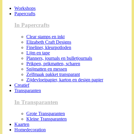
Workshops
Papercrafts
In Papercrafts
Clear stamps en inkt
Elizabeth Craft Designs
Fineliner, kleurpotloden
Lijm en tape
Planners, journals en bulletjournals
Prikpen, prikmatten, scharen
Snijmatten en messen
Zelfmaak pakket transparant
Zijdevloeipapier, karton en design papier
Creatief
Transparanten
In Transparanten
Grote Transparanten
Kleine Transparanten
Kaarten
Homedecoration