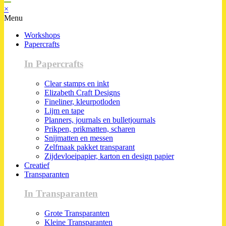
×
Menu
Workshops
Papercrafts
In Papercrafts
Clear stamps en inkt
Elizabeth Craft Designs
Fineliner, kleurpotloden
Lijm en tape
Planners, journals en bulletjournals
Prikpen, prikmatten, scharen
Snijmatten en messen
Zelfmaak pakket transparant
Zijdevloeipapier, karton en design papier
Creatief
Transparanten
In Transparanten
Grote Transparanten
Kleine Transparanten