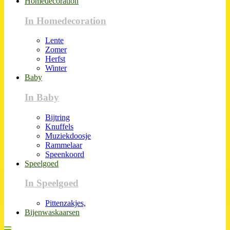
Homedecoration
In Homedecoration
Lente
Zomer
Herfst
Winter
Baby
In Baby
Bijtring
Knuffels
Muziekdoosje
Rammelaar
Speenkoord
Speelgoed
In Speelgoed
Pittenzakjes,
Bijenwaskaarsen