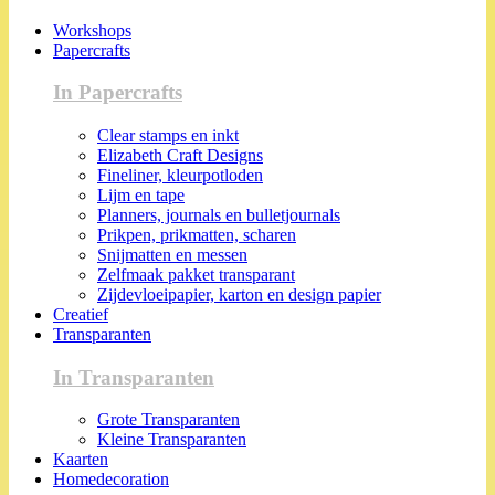
Workshops
Papercrafts
In Papercrafts
Clear stamps en inkt
Elizabeth Craft Designs
Fineliner, kleurpotloden
Lijm en tape
Planners, journals en bulletjournals
Prikpen, prikmatten, scharen
Snijmatten en messen
Zelfmaak pakket transparant
Zijdevloeipapier, karton en design papier
Creatief
Transparanten
In Transparanten
Grote Transparanten
Kleine Transparanten
Kaarten
Homedecoration