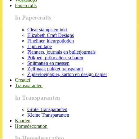
Papercrafts
In Papercrafts
Clear stamps en inkt
Elizabeth Craft Designs
Fineliner, kleurpotloden
Lijm en tape
Planners, journals en bulletjournals
Prikpen, prikmatten, scharen
Snijmatten en messen
Zelfmaak pakket transparant
Zijdevloeipapier, karton en design papier
Creatief
Transparanten
In Transparanten
Grote Transparanten
Kleine Transparanten
Kaarten
Homedecoration
In Homedecoration