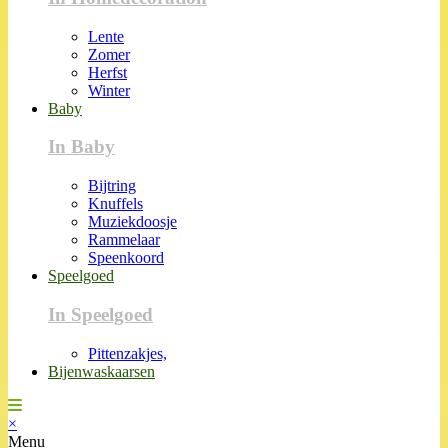
Lente
Zomer
Herfst
Winter
Baby
In Baby
Bijtring
Knuffels
Muziekdoosje
Rammelaar
Speenkoord
Speelgoed
In Speelgoed
Pittenzakjes,
Bijenwaskaarsen
×
Menu