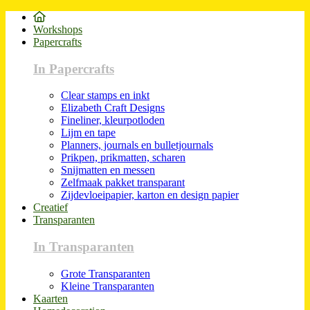
Workshops
Papercrafts
In Papercrafts
Clear stamps en inkt
Elizabeth Craft Designs
Fineliner, kleurpotloden
Lijm en tape
Planners, journals en bulletjournals
Prikpen, prikmatten, scharen
Snijmatten en messen
Zelfmaak pakket transparant
Zijdevloeipapier, karton en design papier
Creatief
Transparanten
In Transparanten
Grote Transparanten
Kleine Transparanten
Kaarten