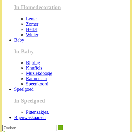
In Homedecoration
Lente
Zomer
Herfst
Winter
Baby
In Baby
Bijtring
Knuffels
Muziekdoosje
Rammelaar
Speenkoord
Speelgoed
In Speelgoed
Pittenzakjes,
Bijenwaskaarsen
Zoeken