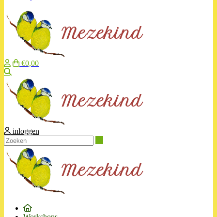
€0,00
Zoeken
inloggen
Zoeken
Workshops