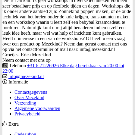
leren? Dat kan! Ik geef workshops in diverse technieken voor een
zeer betaalbare prijs en op flexibele tijden en dagen. Workshops die
ik onder andere aanbied zijn: Zonnekind poppen maken, of de oude
techniek van het breien onder de knie krijgen, transparanten maken
en een workshop waarin u leert zelf een babybal kraamcadeau te
borduren. Natuurlijk kunt u mij altijd benaderen indien u zelf een
leuk idee heeft, maar wel wat hulp of inzichten kunt gebruiken.
Heeft u interesse in een van de workshops? Of heeft u een vraag
over een product op Mezekind? Neem dan gerust contact met ons
op via het contactformulier of mail naar: info@mezekind.nl
Groetjes, Erica Mezekind
Neem contact met ons op
Telefoon
+31 6 21226926 Elke dag bereikbaar van 20:00 tot
22:00
info@mezekind.nl
Informatie
Contactgegevens
Over Mezekind
Verzending
Algemene voorwaarden
Privacybeleid
Extra
Cadeaubon