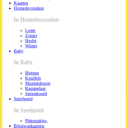
Kaarten
Homedecoration
In Homedecoration
Lente
Zomer
Herfst
Winter
Baby
In Baby
Bijtring
Knuffels
Muziekdoosje
Rammelaar
Speenkoord
Speelgoed
In Speelgoed
Pittenzakjes,
Bijenwaskaarsen