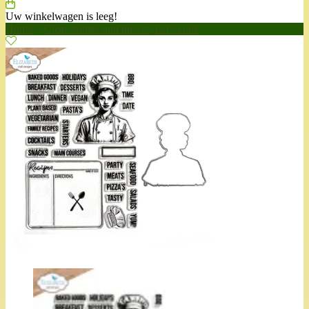
Uw winkelwagen is leeg!
Home
>
Clear stamps and die set, Let's cook