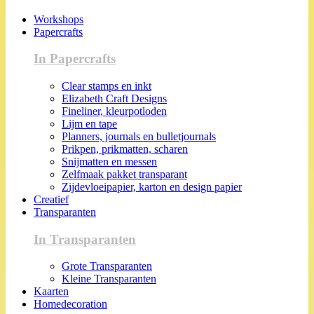
Workshops
Papercrafts
In Papercrafts
Clear stamps en inkt
Elizabeth Craft Designs
Fineliner, kleurpotloden
Lijm en tape
Planners, journals en bulletjournals
Prikpen, prikmatten, scharen
Snijmatten en messen
Zelfmaak pakket transparant
Zijdevloeipapier, karton en design papier
Creatief
Transparanten
In Transparanten
Grote Transparanten
Kleine Transparanten
Kaarten
Homedecoration