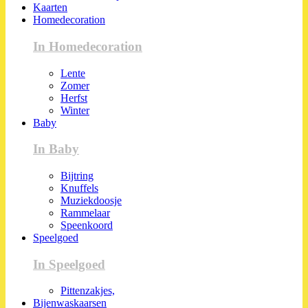
Kaarten
Homedecoration
In Homedecoration
Lente
Zomer
Herfst
Winter
Baby
In Baby
Bijtring
Knuffels
Muziekdoosje
Rammelaar
Speenkoord
Speelgoed
In Speelgoed
Pittenzakjes,
Bijenwaskaarsen