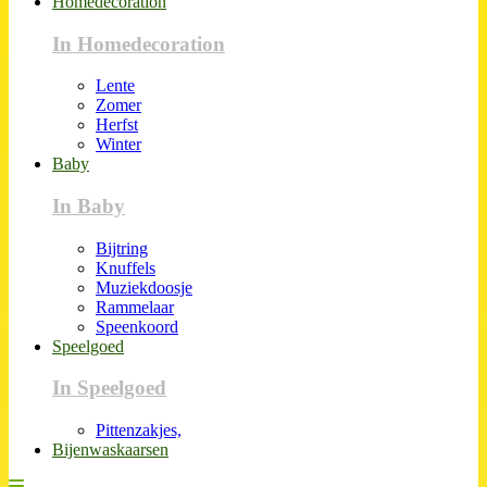
Homedecoration
In Homedecoration
Lente
Zomer
Herfst
Winter
Baby
In Baby
Bijtring
Knuffels
Muziekdoosje
Rammelaar
Speenkoord
Speelgoed
In Speelgoed
Pittenzakjes,
Bijenwaskaarsen