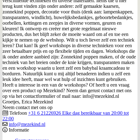
verschillende technieken en diverse materialen. Items die u hier
terug kunt vinden zijn onder andere: zelf gemaakte kaarsen,
zonnekind poppen, decoratie voor thuis (denk aan: lampenkappen,
transparanten, windlicht), huwelijksbedankjes, geboortebedankjes,
oorbellen, kettingen en zeepjes in diverse vormen, geuren en
kleuren! Ik ontwerp en creëer met grote regelmaat nieuwe
producten, dus het blijft zeker de moeite waard om af en toe een
kijkje te nemen op de webshop. Wilt u toch liever zelf een techniek
leren? Dat kan! Ik geef workshops in diverse technieken voor een
zeer betaalbare prijs en op flexibele tijden en dagen. Workshops die
ik onder andere aanbied zijn: Zonnekind poppen maken, of de oude
techniek van het breien onder de knie krijgen, transparanten maken
en een workshop waarin u leert zelf een babybal kraamcadeau te
borduren. Natuurlijk kunt u mij altijd benaderen indien u zelf een
leuk idee heeft, maar wel wat hulp of inzichten kunt gebruiken.
Heeft u interesse in een van de workshops? Of heeft u een vraag
over een product op Mezekind? Neem dan gerust contact met ons
op via het contactformulier of mail naar: info@mezekind.nl
Groetjes, Erica Mezekind
Neem contact met ons op
Telefoon
+31 6 21226926 Elke dag bereikbaar van 20:00 tot
22:00
info@mezekind.nl
Informatie