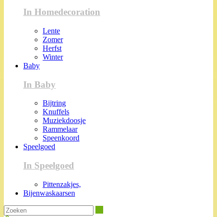
In Homedecoration
Lente
Zomer
Herfst
Winter
Baby
In Baby
Bijtring
Knuffels
Muziekdoosje
Rammelaar
Speenkoord
Speelgoed
In Speelgoed
Pittenzakjes,
Bijenwaskaarsen
Zoeken