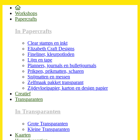
Workshops
Papercrafts
In Papercrafts
Clear stamps en inkt
Elizabeth Craft Designs
Fineliner, kleurpotloden
Lijm en tape
Planners, journals en bulletjournals
Prikpen, prikmatten, scharen
Snijmatten en messen
Zelfmaak pakket transparant
Zijdevloeipapier, karton en design papier
Creatief
Transparanten
In Transparanten
Grote Transparanten
Kleine Transparanten
Kaarten