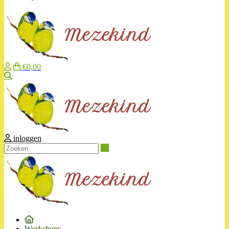
€0,00
Zoeken
inloggen
Zoeken
Workshops