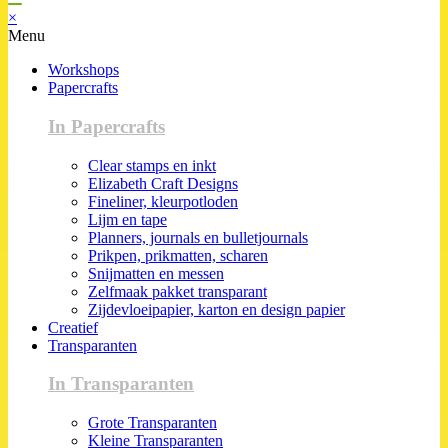
×
Menu
Workshops
Papercrafts
In Papercrafts
Clear stamps en inkt
Elizabeth Craft Designs
Fineliner, kleurpotloden
Lijm en tape
Planners, journals en bulletjournals
Prikpen, prikmatten, scharen
Snijmatten en messen
Zelfmaak pakket transparant
Zijdevloeipapier, karton en design papier
Creatief
Transparanten
In Transparanten
Grote Transparanten
Kleine Transparanten