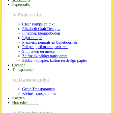
Papercrafts
In Papercrafts
Clear stamps en inkt
Elizabeth Craft Designs
Fineliner, kleurpotloden
Lijm en tape
Planners, journals en bulletjournals
Prikpen, prikmatten, scharen
Snijmatten en messen
Zelfmaak pakket transparant
Zijdevloeipapier, karton en design papier
Creatief
Transparanten
In Transparanten
Grote Transparanten
Kleine Transparanten
Kaarten
Homedecoration
In Homedecoration