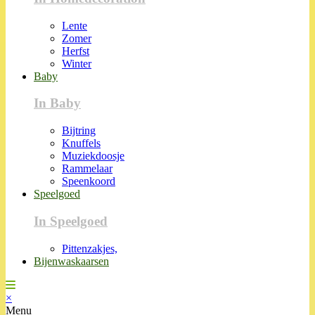
Lente
Zomer
Herfst
Winter
Baby
In Baby
Bijtring
Knuffels
Muziekdoosje
Rammelaar
Speenkoord
Speelgoed
In Speelgoed
Pittenzakjes,
Bijenwaskaarsen
×
Menu